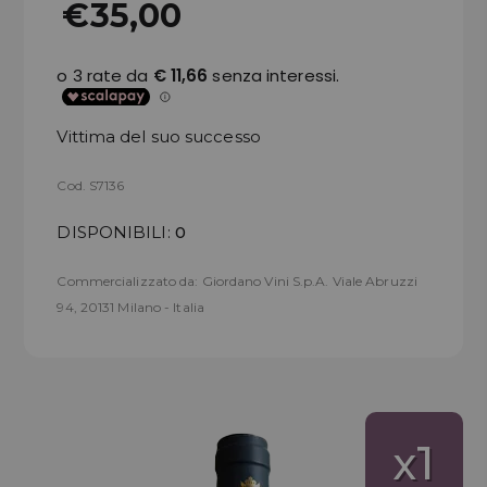
€35,00
Vittima del suo successo
Cod. S7136
DISPONIBILI:
0
Commercializzato da: Giordano Vini S.p.A. Viale Abruzzi
94, 20131 Milano - Italia
1
x