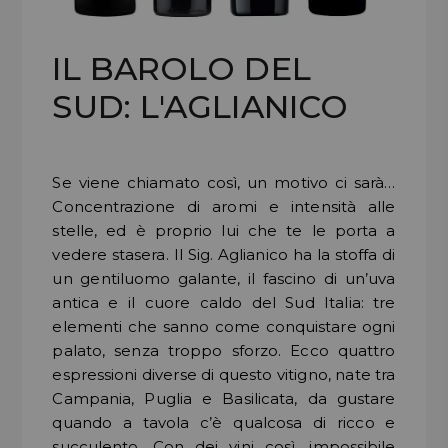
Confermo di aver letto l'
Informativa Privacy per la Newsletter
DISPENSA
e di essere maggiorenne
IL BAROLO DEL
TUTTO A
-30%
VOGLIO LO SCONTO
SUD: L'AGLIANICO
Accedi
Se viene chiamato così, un motivo ci sarà…
Concentrazione di aromi e intensità alle
stelle, ed è proprio lui che te le porta a
Gift
Card
vedere stasera. Il Sig. Aglianico ha la stoffa di
un gentiluomo galante, il fascino di un’uva
Preferiti
antica e il cuore caldo del Sud Italia: tre
elementi che sanno come conquistare ogni
Blog
palato, senza troppo sforzo. Ecco quattro
espressioni diverse di questo vitigno, nate tra
Campania, Puglia e Basilicata, da gustare
quando a tavola c’è qualcosa di ricco e
succulento. Con dei vini così, impossibile