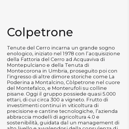
DISPENSA
VOGLIO LO SCONTO
TUTTO A
-30%
Colpetrone
Tenute del Cerro incarna un grande sogno
Accedi
enologico, iniziato nel 1978 con l’acquisizione
della Fattoria del Cerro ad Acquaviva di
Montepulciano e della Tenuta di
Gift
Montecorona in Umbria, proseguito poi con
Card
l’ingresso di altre dimore storiche come La
Poderina a Montalcino, Còlpetrone nel cuore
Preferiti
del Montefalco, e Monterufoli su colline
pisane. Oggi il gruppo possiede quasi 5.000
ettari, di cui circa 300 a vigneto. Frutto di
Blog
investimenti continui in viticoltura di
precisione e cantine tecnologiche, l’azienda
abbraccia modelli di agricoltura 4.0 e
sostenibilità, guidata dal un management di
alto livello e avvalendosi della consulenza di