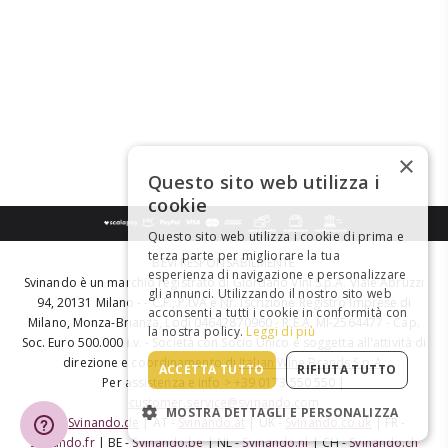
×
Questo sito web utilizza i
cookie
Questo sito web utilizza i cookie di prima e
terza parte per migliorare la tua
BEVI RESPONSABILMENTE
esperienza di navigazione e personalizzare
Svinando è un marchio registrato di Giordano Vini S.p.A. Viale Abruzzi
gli annunci. Utilizzando il nostro sito web
94, 20131 Milano - - C.F., P.IVA e Nr. Iscrizione Registro Imprese di
acconsenti a tutti i cookie in conformità con
Milano, Monza-Brianza, Lodi 04642870960 - R.E.A. MI-2564477 - Cap.
la nostra policy.
Leggi di più
Soc. Euro 500.000 i.v. - Società con Socio Unico e soggetta all'attività di
direzione e coordinamento di
Italian Wine Brands S.p.A.
ACCETTA TUTTO
RIFIUTA TUTTO
Per assistenza e info > +39 0173 550 550 |
customer.service@svinando.com
MOSTRA DETTAGLI E PERSONALIZZA
DE -
Svinando.de
| AT -
Svinando.at
| UK -
Svinando.co.uk
| FR -
Svinando.fr
| BE -
Svinando.be
| NL -
Svinando.nl
| CH -
Svinando.ch