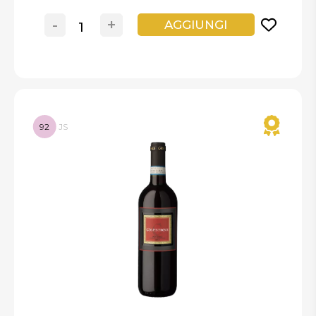
-
+
AGGIUNGI
92
JS