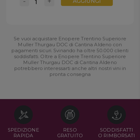
-
+
AGGIUNGI
Se vuoi acquistare Enopere Trentino Superiore
Muller Thurgau DOC di Cantina Aldeno con
pagamenti sicuri. Svinando ha oltre 50.000 clienti
soddisfatti. Oltre a Enopere Trentino Superiore
Muller Thurgau DOC di Cantina Aldeno
potrebbero interessarti anche altri nostri
vini in
pronta consegna
SPEDIZIONE
RESO
SODDISFATTI
RAPIDA
GRATUITO
O RIMBORSATI