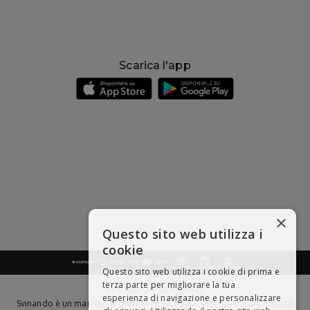
Scarica l'app
×
Questo sito web utilizza i
cookie
Questo sito web utilizza i cookie di prima e
terza parte per migliorare la tua
BEVI RESPONSABILMENTE
esperienza di navigazione e personalizzare
Svinando è un marchio registrato di Giordano Vini S.p.A. Viale Abruzzi