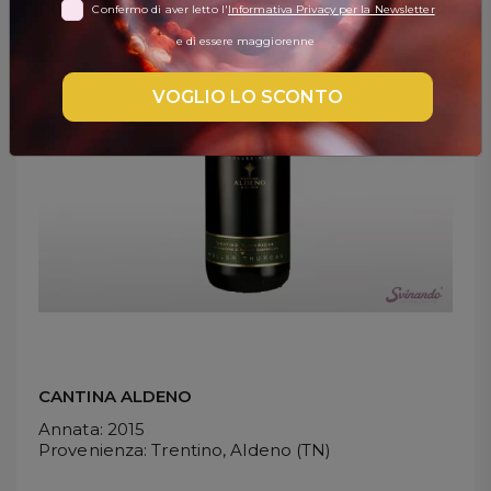
Confermo di aver letto l'
Informativa Privacy per la Newsletter
DISPENSA
e di essere maggiorenne
TUTTO A
-30%
VOGLIO LO SCONTO
Accedi
Gift
Card
Preferiti
Blog
CANTINA ALDENO
Annata
: 2015
Provenienza
: Trentino, Aldeno (TN)