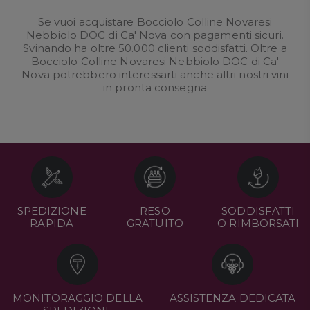
Se vuoi acquistare Bocciolo Colline Novaresi
Nebbiolo DOC di Ca' Nova con pagamenti sicuri.
Svinando ha oltre 50.000 clienti soddisfatti. Oltre a
Bocciolo Colline Novaresi Nebbiolo DOC di Ca'
Nova potrebbero interessarti anche altri nostri
vini
in pronta consegna
SPEDIZIONE
RESO
SODDISFATTI
RAPIDA
GRATUITO
O RIMBORSATI
MONITORAGGIO DELLA
ASSISTENZA DEDICATA