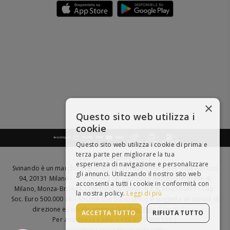
×
Questo sito web utilizza i
cookie
Questo sito web utilizza i cookie di prima e
terza parte per migliorare la tua
BEVI RESPONSABILMENTE
esperienza di navigazione e personalizzare
Svinando è un marchio registrato di Giordano Vini S.p.A. Viale Abruzzi
gli annunci. Utilizzando il nostro sito web
94, 20131 Milano - - C.F., P.IVA e Nr. Iscrizione Registro Imprese di
acconsenti a tutti i cookie in conformità con
Milano, Monza-Brianza, Lodi 04642870960 - R.E.A. MI-2564477 - Cap.
la nostra policy.
Leggi di più
Soc. Euro 500.000 i.v. - Società con Socio Unico e soggetta all'attività di
direzione e coordinamento di
Italian Wine Brands S.p.A.
ACCETTA TUTTO
RIFIUTA TUTTO
Per assistenza e info > +39 0173 550 550 |
customer.service@svinando.com