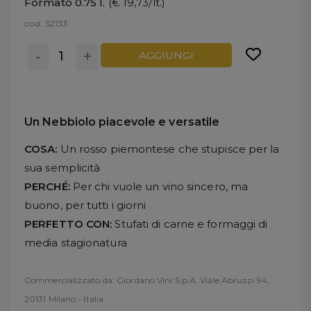
Formato 0.75 l.
(€ 19,73/lt.)
cod. S2133
-
+
AGGIUNGI
Un Nebbiolo piacevole e versatile
COSA:
Un rosso piemontese che stupisce per la
sua semplicità
PERCHÉ:
Per chi vuole un vino sincero, ma
buono, per tutti i giorni
PERFETTO CON:
Stufati di carne e formaggi di
media stagionatura
Commercializzato da: Giordano Vini S.p.A. Viale Abruzzi 94,
20131 Milano - Italia