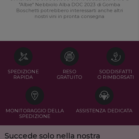
"Albie" Nebbiolo Alba DOC 2023 di Gomba
Boschetti potrebbero interessarti anche altri
nostri
vini in pronta consegna
SPEDIZIONE
RESO
SODDISFATTI
RAPIDA
GRATUITO
O RIMBORSATI
MONITORAGGIO DELLA
ASSISTENZA DEDICATA
SPEDIZIONE
Succede solo nella nostra