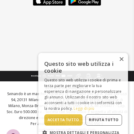
×
Questo sito web utilizza i
cookie
Questo sito web utilizza i cookie di prima e
terza parte per migliorare la tua
BEVI RESPONSABILMENTE
esperienza di navigazione e personalizzare
Svinando è un marchio registrato di Giordano Vini S.p.A. Viale Abruzzi
gli annunci. Utilizzando il nostro sito web
94, 20131 Milano - - C.F., P.IVA e Nr. Iscrizione Registro Imprese di
acconsenti a tutti i cookie in conformità con
Milano, Monza-Brianza, Lodi 04642870960 - R.E.A. MI-2564477 - Cap.
la nostra policy.
Leggi di più
Soc. Euro 500.000 i.v. - Società con Socio Unico e soggetta all'attività di
direzione e coordinamento di
Italian Wine Brands S.p.A.
ACCETTA TUTTO
RIFIUTA TUTTO
Per assistenza e info > +39 0173 550 550 |
customer.service@svinando.com
MOSTRA DETTAGLI E PERSONALIZZA