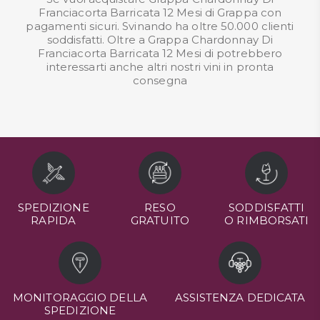
Franciacorta Barricata 12 Mesi di Grappa con
pagamenti sicuri. Svinando ha oltre 50.000 clienti
soddisfatti. Oltre a Grappa Chardonnay Di
Franciacorta Barricata 12 Mesi di potrebbero
interessarti anche altri nostri
vini in pronta
consegna
SPEDIZIONE
RESO
SODDISFATTI
RAPIDA
GRATUITO
O RIMBORSATI
MONITORAGGIO DELLA
ASSISTENZA DEDICATA
SPEDIZIONE