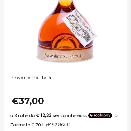
DISPENSA
TUTTO A
-30%
Accedi
Gift
Card
Provenienza
: Italia
Preferiti
€37,00
Blog
Formato 0.70 l.
(€ 52,86/lt.)