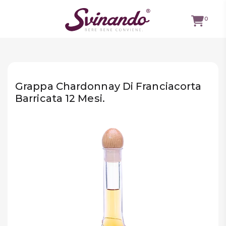
0
TUTTI I
VINI
Grappa Chardonnay Di Franciacorta
VINI ROSSI
Barricata 12 Mesi.
VINI
BIANCHI
VINI
ROSATI
BOLLICINE
CAVEAU
SPIRITS
BIRRE