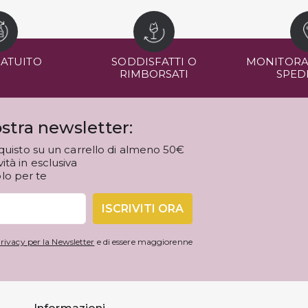
RATUITO
SODDISFATTI O
MONITORA
RIMBORSATI
SPED
stra newsletter:
quisto su un carrello di almeno 50€
tà in esclusiva
olo per te
ISCRIVITI ORA
rivacy per la Newsletter
e di essere maggiorenne