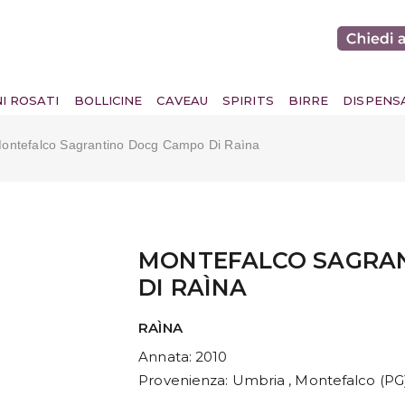
NI ROSATI
BOLLICINE
CAVEAU
SPIRITS
BIRRE
DISPENS
ontefalco Sagrantino Docg Campo Di Raìna
MONTEFALCO SAGRA
DI RAÌNA
RAÌNA
Annata
: 2010
Provenienza
: Umbria , Montefalco (PG