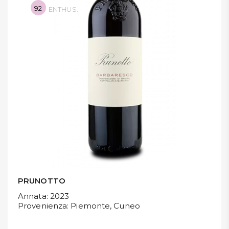
92
ENTHUS.
DISPENSA
TUTTO A
-30%
Accedi
Gift
Card
Preferiti
Blog
PRUNOTTO
Annata
: 2023
Provenienza
: Piemonte, Cuneo