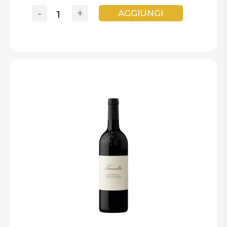
-
+
AGGIUNGI
94
Wine Spectator
Delicate floral and red
fruit aromas and flavors peek through the
eucalyptus, tar and tobacco notes and
muscular profile of this red, though it will
take some time for them to emerge and
occupy center stage. This version is
balanced, elegant and long in the end. Best
from 2023 through 2040