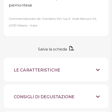
piemontese
Commercializzato da: Giordano Vini S.p.A. Viale Abruzzi 94,
20131 Milano - Italia
Salva la scheda
LE CARATTERISTICHE
Vino rosso fermo
Tipologia
Piemonte
Provenienza
CONSIGLI DI DEGUSTAZIONE
100 % nebbiolo
Uve
Conservare in luogo
Suggerimenti