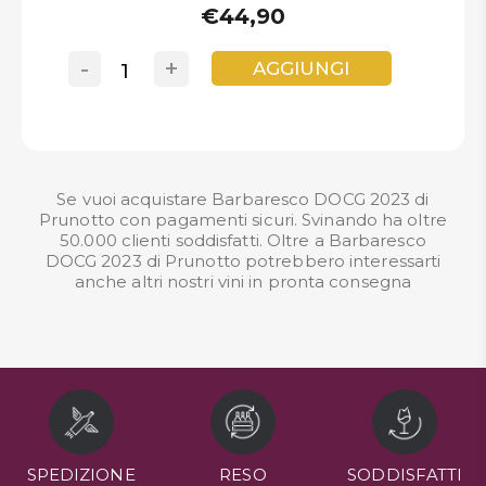
€44,90
-
+
AGGIUNGI
Se vuoi acquistare Barbaresco DOCG 2023 di
Prunotto con pagamenti sicuri. Svinando ha oltre
50.000 clienti soddisfatti. Oltre a Barbaresco
DOCG 2023 di Prunotto potrebbero interessarti
anche altri nostri
vini in pronta consegna
SPEDIZIONE
RESO
SODDISFATTI