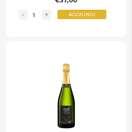
€37,00
-
+
AGGIUNGI