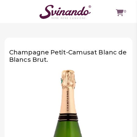
0
TUTTI I
VINI
Champagne Petit-Camusat Blanc de
VINI ROSSI
Blancs Brut.
VINI
BIANCHI
VINI
ROSATI
BOLLICINE
CAVEAU
SPIRITS
BIRRE