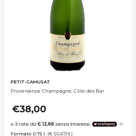
DISPENSA
TUTTO A
-30%
Accedi
Gift
Card
PETIT-CAMUSAT
Preferiti
Provenienza
: Champagne, Côte des Bar
Blog
€38,00
Formato 0.75 l.
(€ 50,67/lt.)