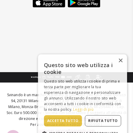
×
Questo sito web utilizza i
cookie
Questo sito web utilizza i cookie di prima e
terza parte per migliorare la tua
BEVI RESPONSABILMENTE
esperienza di navigazione e personalizzare
Svinando è un marchio registrato di Giordano Vini S.p.A. Viale Abruzzi
gli annunci. Utilizzando il nostro sito web
94, 20131 Milano - - C.F., P.IVA e Nr. Iscrizione Registro Imprese di
acconsenti a tutti i cookie in conformità con
Milano, Monza-Brianza, Lodi 04642870960 - R.E.A. MI-2564477 - Cap.
la nostra policy.
Leggi di più
Soc. Euro 500.000 i.v. - Società con Socio Unico e soggetta all'attività di
direzione e coordinamento di
Italian Wine Brands S.p.A.
ACCETTA TUTTO
RIFIUTA TUTTO
Per assistenza e info > +39 0173 550 550 |
customer.service@svinando.com