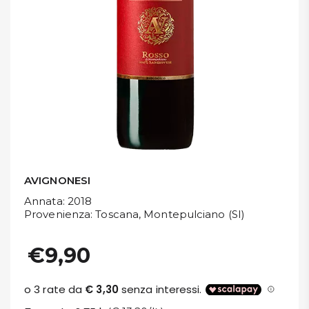
DISPENSA
TUTTO A
-30%
Accedi
Gift
Card
AVIGNONESI
Annata
: 2018
Preferiti
Provenienza
: Toscana, Montepulciano (SI)
Blog
€9,90