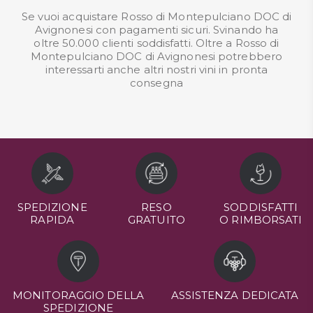
Se vuoi acquistare Rosso di Montepulciano DOC di
Avignonesi con pagamenti sicuri. Svinando ha
oltre 50.000 clienti soddisfatti. Oltre a Rosso di
Montepulciano DOC di Avignonesi potrebbero
interessarti anche altri nostri
vini in pronta
consegna
SPEDIZIONE
RESO
SODDISFATTI
RAPIDA
GRATUITO
O RIMBORSATI
MONITORAGGIO DELLA
ASSISTENZA DEDICATA
SPEDIZIONE