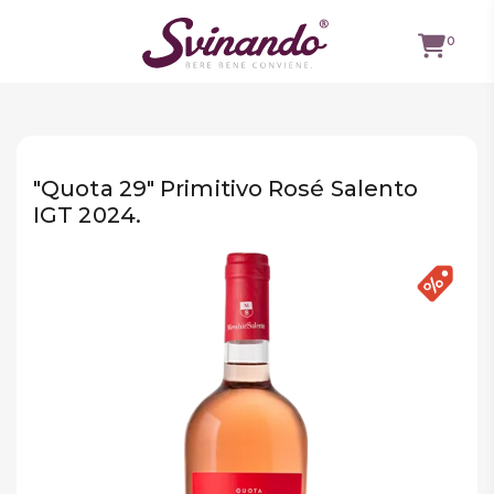
0
TUTTI I
VINI
"Quota 29" Primitivo Rosé Salento
VINI ROSSI
IGT 2024.
VINI
BIANCHI
VINI
ROSATI
BOLLICINE
CAVEAU
SPIRITS
BIRRE