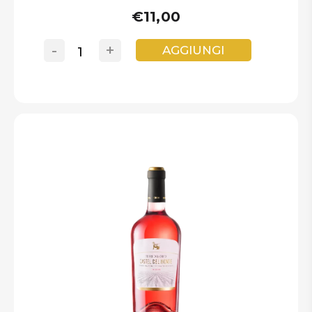
€11,00
-
+
AGGIUNGI