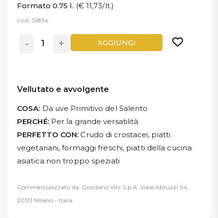
Formato 0.75 l.
(€ 11,73/lt.)
cod. S1834
-
+
AGGIUNGI
Vellutato e avvolgente
COSA:
Da uve Primitivo del Salento
PERCHÉ:
Per la grande versatilità
PERFETTO CON:
Crudo di crostacei, piatti
vegetariani, formaggi freschi, piatti della cucina
asiatica non troppo speziati
Commercializzato da: Giordano Vini S.p.A. Viale Abruzzi 94,
20131 Milano - Italia