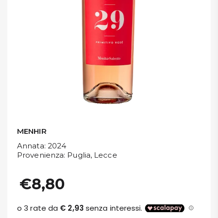
DISPENSA
TUTTO A
-30%
Accedi
Gift
Card
MENHIR
Preferiti
Annata
: 2024
Provenienza
: Puglia, Lecce
Blog
€8,80