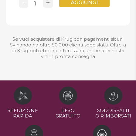
-
+
AGGIUNGI
Se vuoi acquistare di Krug con pagamenti sicuri.
Svinando ha oltre 50.000 clienti soddisfatti. Oltre a
di Krug potrebbero interessarti anche altri nostri
vini in pronta consegna
SPEDIZIONE
RESO
SODDISFATTI
RAPIDA
GRATUITO
O RIMBORSATI