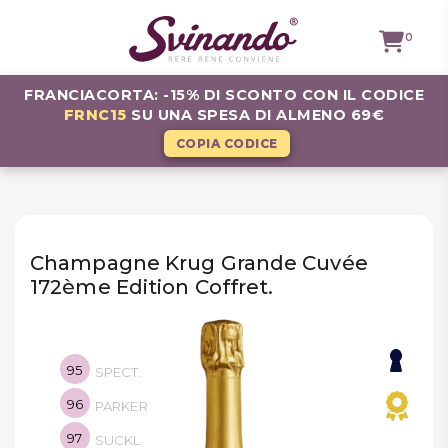
0
FRANCIACORTA: -15% DI SCONTO CON IL CODICE
FRNC15
SU UNA SPESA DI ALMENO 69€
TUTTI I
VINI
COPIA CODICE
VINI ROSSI
VINI
BIANCHI
Champagne Krug Grande Cuvée
172ème Edition Coffret.
VINI
ROSATI
BOLLICINE
95
SPECT.
CAVEAU
96
PARKER
SPIRITS
97
SUCKL.
BIRRE