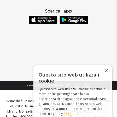
Scarica l'app
×
Questo sito web utilizza i
cookie
Questo sito web utilizza i cookie di prima e
terza parte per migliorare la tua
BEVI RESPONSABILMENTE
esperienza di navigazione e personalizzare
Svinando è un marchio registrato di Giordano Vini S.p.A. Viale Abruzzi
gli annunci. Utilizzando il nostro sito web
94, 20131 Milano - - C.F., P.IVA e Nr. Iscrizione Registro Imprese di
acconsenti a tutti i cookie in conformità con
Milano, Monza-Brianza, Lodi 04642870960 - R.E.A. MI-2564477 - Cap.
la nostra policy.
Leggi di più
Soc. Euro 500.000 i.v. - Società con Socio Unico e soggetta all'attività di