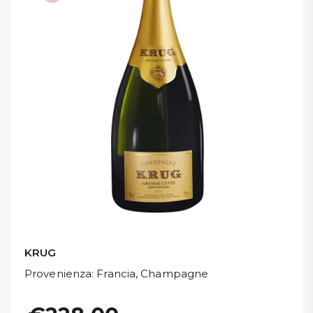
DISPENSA
TUTTO A
-30%
Accedi
Gift
Card
Preferiti
Blog
KRUG
Provenienza
: Francia, Champagne