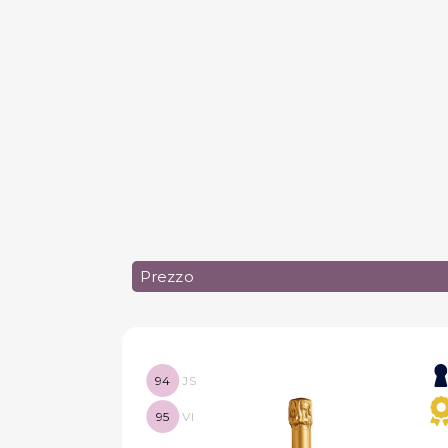
Prezzo
94
JS
95
VI