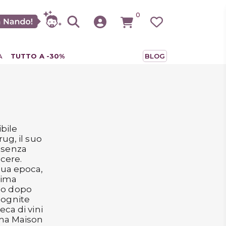
0
A
TUTTO A -30%
BLOG
ibile
ug, il suo
ssenza
cere.
sua epoca,
ssima
no dopo
cognite
eca di vini
ima Maison