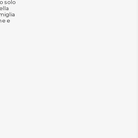
o solo
ella
miglia
ne e