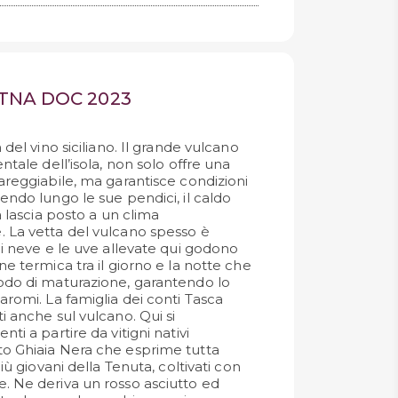
ETNA DOC 2023
 del vino siciliano. Il grande vulcano
ntale dell’isola, non solo offre una
areggiabile, ma garantisce condizioni
endo lungo le sue pendici, il caldo
a lascia posto a un clima
 La vetta del vulcano spesso è
di neve e le uve allevate qui godono
ne termica tra il giorno e la notte che
odo di maturazione, garantendo lo
aromi. La famiglia dei conti Tasca
i anche sul vulcano. Qui si
ti a partire da vitigni nativi
to Ghiaia Nera che esprime tutta
più giovani della Tenuta, coltivati con
. Ne deriva un rosso asciutto ed