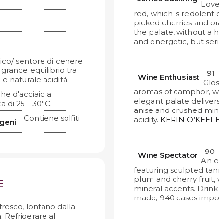
Love
red, which is redolent 
picked cherries and or
the palate, without a 
and energetic, but ser
rico/ sentore di cenere
/ grande equilibrio tra
91
Wine Enthusiast
e naturale acidità.
Glos
aromas of camphor, wil
he d'acciaio a
elegant palate delivers 
 di 25 - 30°C.
anise and crushed mint
Contiene solfiti
acidity.
KERIN O’KEEF
rgeni
90
Wine Spectator
An e
featuring sculpted tan
plum and cherry fruit
E
mineral accents. Drin
made, 940 cases impo
fresco, lontano dalla
a. Refrigerare al