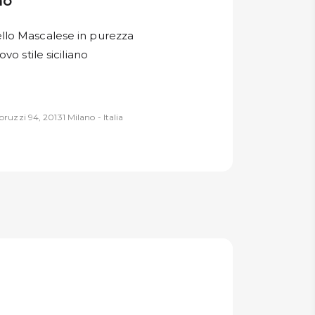
no
llo Mascalese in purezza
vo stile siciliano
ruzzi 94, 20131 Milano - Italia