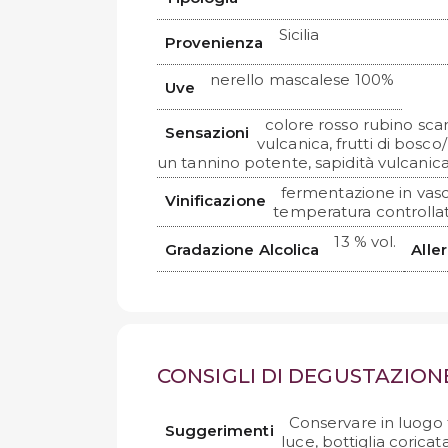
Sicilia
Provenienza
nerello mascalese 100%
Uve
colore rosso rubino sca
Sensazioni
vulcanica, frutti di bosco
un tannino potente, sapidità vulcanica 
fermentazione in vasc
Vinificazione
temperatura controllata
13 % vol.
Gradazione Alcolica
Alle
CONSIGLI DI DEGUSTAZION
Conservare in luogo 
Suggerimenti
luce, bottiglia coricat