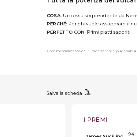
Tutta la potenza del vulca
COSA:
Un rosso sorprendente da Nere
PERCHÉ:
Per chi vuole assaporare il nuo
PERFETTO CON:
Primi piatti saporiti
Commercializzato da: Giordano Vini S.p.A. Viale Ab
Salva la scheda
I PREMI
94
James Suckling