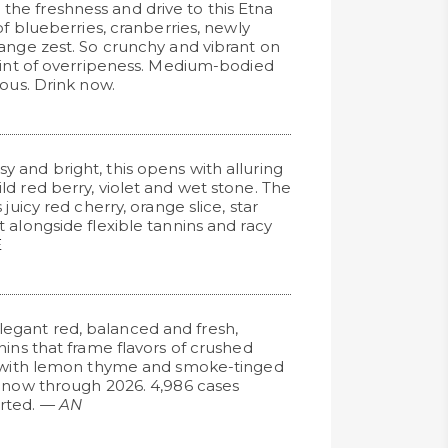
 the freshness and drive to this Etna
of blueberries, cranberries, newly
ange zest. So crunchy and vibrant on
hint of overripeness. Medium-bodied
ious. Drink now.
sy and bright, this opens with alluring
d red berry, violet and wet stone. The
juicy red cherry, orange slice, star
 alongside flexible tannins and racy
E
legant red, balanced and fresh,
nins that frame flavors of crushed
, with lemon thyme and smoke-tinged
k now through 2026. 4,986 cases
rted.
— AN