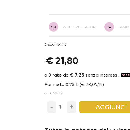
90
WINE SPECTATOR
94
JAMES
Disponibili:
3
€ 21,80
Formato 0.75 l.
(€ 29,07/lt.)
cod. S2192
-
+
AGGIUNGI