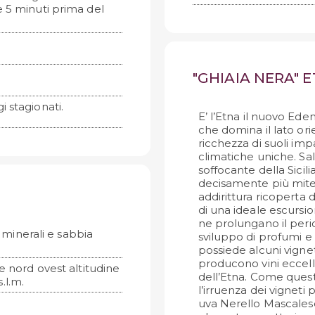
e 5 minuti prima del
"GHIAIA NERA" 
i stagionati.
E’ l’Etna il nuovo Eden
che domina il lato orie
ricchezza di suoli imp
climatiche uniche. Sal
soffocante della Sicili
decisamente più mite.
addirittura ricoperta 
di una ideale escursio
ne prolungano il peri
i minerali e sabbia
sviluppo di profumi e 
possiede alcuni vignet
producono vini eccellen
e nord ovest altitudine
dell’Etna. Come ques
.l.m.
l’irruenza dei vigneti 
uva Nerello Mascalese