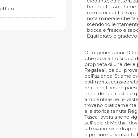
elegante, caratterizz
bouquet assolutamente
ettaro
rossi croccanti e sapo
nota minerale che fa 
scendono lentamente l
bocca è fresco e sapo
Equilibrato e gradevol
Otto generazioni. Oltre 2
Che cosa altro si può d
proprietà di una delle p
Regaleali, da cui prove
dell’azienda. Stiamo o
d’Almerita, considerata
realtà del nostro paese.
eredi della dinastia è qu
ambientale nelle vaste
trovano praticamente in 
alla storica tenuta Rega
Tasca lavora anche vign
sull’isola di Mothia, d
si trovano piccoli app
e perfino sul versante 