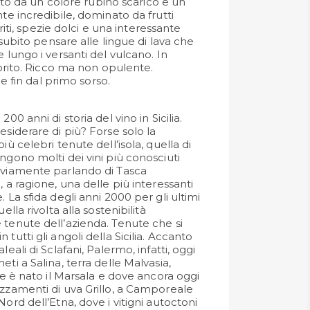
ato da un colore rubino scarico e un
 incredibile, dominato da frutti
riti, spezie dolci e una interessante
subito pensare alle lingue di lava che
ungo i versanti del vulcano. In
rito. Ricco ma non opulente.
e fin dal primo sorso.
00 anni di storia del vino in Sicilia.
esiderare di più? Forse solo la
iù celebri tenute dell’isola, quella di
ngono molti dei vini più conosciuti
vviamente parlando di Tasca
, a ragione, una delle più interessanti
 La sfida degli anni 2000 per gli ultimi
ella rivolta alla sostenibilità
 tenute dell’azienda. Tenute che si
tutti gli angoli della Sicilia. Accanto
leali di Sclafani, Palermo, infatti, oggi
eti a Salina, terra delle Malvasia,
ove è nato il Marsala e dove ancora oggi
ezzamenti di uva Grillo, a Camporeale
Nord dell’Etna, dove i vitigni autoctoni