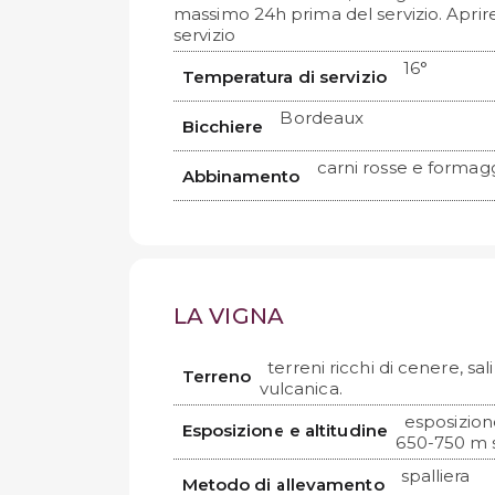
massimo 24h prima del servizio. Aprir
servizio
16°
Temperatura di servizio
Bordeaux
Bicchiere
carni rosse e formagg
Abbinamento
LA VIGNA
terreni ricchi di cenere, sal
Terreno
vulcanica.
esposizion
Esposizione e altitudine
650-750 m s
spalliera
Metodo di allevamento