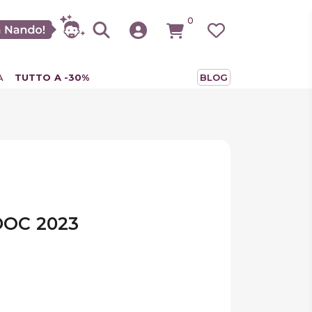
0
A
TUTTO A -30%
BLOG
DOC 2023