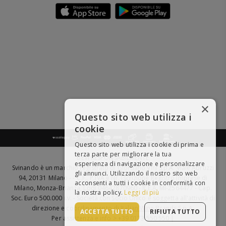
×
Questo sito web utilizza i
cookie
Questo sito web utilizza i cookie di prima e
terza parte per migliorare la tua
BEVI RESPONSABILMENTE
esperienza di navigazione e personalizzare
Svinando è un marchio registrato di Giordano Vini S.p.A. Viale Abruzzi
gli annunci. Utilizzando il nostro sito web
94, 20131 Milano - - C.F., P.IVA e Nr. Iscrizione Registro Imprese di
acconsenti a tutti i cookie in conformità con
Milano, Monza-Brianza, Lodi 04642870960 - R.E.A. MI-2564477 - Cap.
la nostra policy.
Leggi di più
Soc. Euro 500.000 i.v. - Società con Socio Unico e soggetta all'attività di
direzione e coordinamento di
Italian Wine Brands S.p.A.
ACCETTA TUTTO
RIFIUTA TUTTO
Per assistenza e info > +39 0173 550 550 |