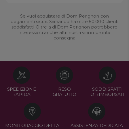
Se vuoi acquistare di Dom Perignon con
pagamenti sicuri. Svinando ha oltre 50.000 clienti
soddisfatti. Oltre a di Dom Perignon potrebbero
interessarti anche altri nostri
vini in pronta
consegna
SPEDIZIONE
RESO
SODDISFATTI
RAPIDA
GRATUITO
O RIMBORSATI
MONITORAGGIO DELLA
ASSISTENZA DEDICATA