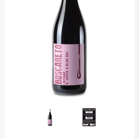
DISPENSA
TUTTO A
-30%
Accedi
Gift
Card
Preferiti
Blog