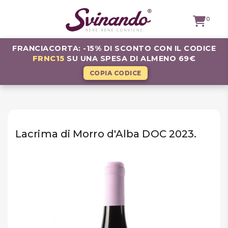
0
FRANCIACORTA: -15% DI SCONTO CON IL CODICE
FRNC15
SU UNA SPESA DI ALMENO 69€
TUTTI I
VINI
COPIA CODICE
VINI ROSSI
VINI
BIANCHI
Lacrima di Morro d'Alba DOC 2023.
VINI
ROSATI
BOLLICINE
CAVEAU
SPIRITS
BIRRE