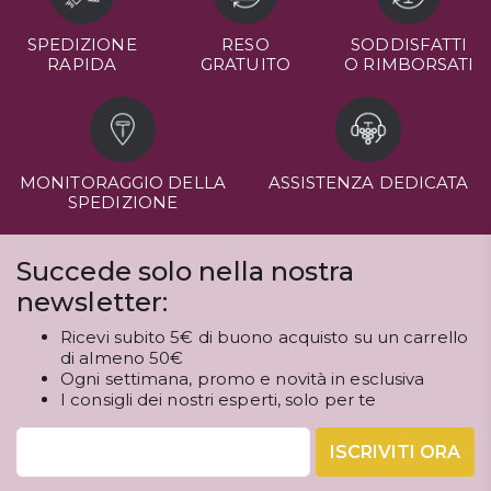
SPEDIZIONE
RESO
SODDISFATTI
RAPIDA
GRATUITO
O RIMBORSATI
MONITORAGGIO DELLA
ASSISTENZA DEDICATA
SPEDIZIONE
Succede solo nella nostra
newsletter:
Ricevi subito 5€ di buono acquisto su un carrello
di almeno 50€
Ogni settimana, promo e novità in esclusiva
I consigli dei nostri esperti, solo per te
ISCRIVITI ORA