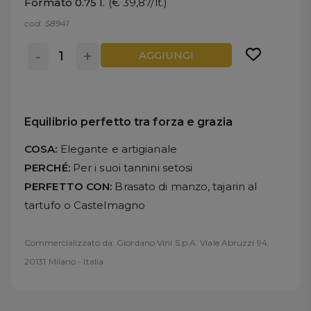
Formato 0.75 l.
(€ 39,87/lt.)
cod. S8941
-
+
AGGIUNGI
Equilibrio perfetto tra forza e grazia
COSA:
Elegante e artigianale
PERCHÉ:
Per i suoi tannini setosi
PERFETTO CON:
Brasato di manzo, tajarin al
tartufo o Castelmagno
Commercializzato da: Giordano Vini S.p.A. Viale Abruzzi 94,
20131 Milano - Italia