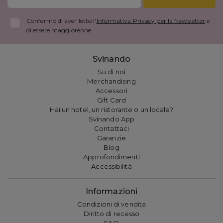
Confermo di aver letto l'
Informativa Privacy per la Newsletter
e
di essere maggiorenne
Svinando
Su di noi
Merchandising
Accessori
Gift Card
Hai un hotel, un ristorante o un locale?
Svinando App
Contattaci
Garanzie
Blog
Approfondimenti
Accessibilità
Informazioni
Condizioni di vendita
Diritto di recesso
FAQ