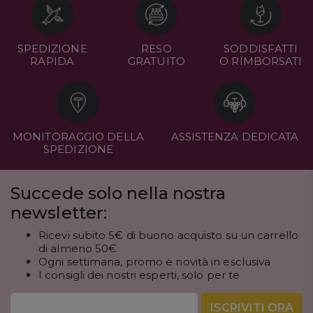
SPEDIZIONE
RESO
SODDISFATTI
RAPIDA
GRATUITO
O RIMBORSATI
MONITORAGGIO DELLA
ASSISTENZA DEDICATA
SPEDIZIONE
Succede solo nella nostra
newsletter:
Ricevi subito 5€ di buono acquisto su un carrello
di almeno 50€
Ogni settimana, promo e novità in esclusiva
I consigli dei nostri esperti, solo per te
ISCRIVITI ORA