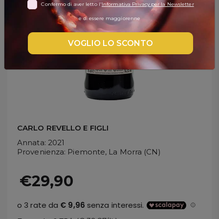
Confermo di aver letto l'
Informativa Privacy per la Newsletter
DISPENSA
e di essere maggiorenne
TUTTO A
-30%
VOGLIO LO SCONTO
Accedi
Gift
Card
CARLO REVELLO E FIGLI
Annata
: 2021
Preferiti
Provenienza
: Piemonte, La Morra (CN)
Blog
€29,90