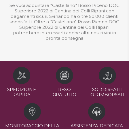
Se vuoi acquistare "Castellano" Rosso Piceno DOC
Superiore 2022 di Cantina dei Colli Ripani con
pagamenti sicuri. Svinando ha oltre 50.000 clienti
soddisfatti. Oltre a "Castellano" Rosso Piceno DOC
Superiore 2022 di Cantina dei Colli Ripani
potrebbero interessarti anche altri nostri
vini in
pronta consegna
SPEDIZIONE
RESO
SODDISFATTI
RAPIDA
GRATUITO
O RIMBORSATI
MONITORAGGIO DELLA
ASSISTENZA DEDICATA