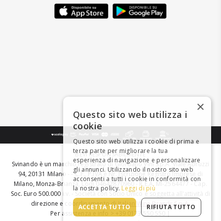
×
Questo sito web utilizza i
cookie
Questo sito web utilizza i cookie di prima e
terza parte per migliorare la tua
BEVI RESPONSABILMENTE
esperienza di navigazione e personalizzare
Svinando è un marchio registrato di Giordano Vini S.p.A. Viale Abruzzi
gli annunci. Utilizzando il nostro sito web
94, 20131 Milano - - C.F., P.IVA e Nr. Iscrizione Registro Imprese di
acconsenti a tutti i cookie in conformità con
Milano, Monza-Brianza, Lodi 04642870960 - R.E.A. MI-2564477 - Cap.
la nostra policy.
Leggi di più
Soc. Euro 500.000 i.v. - Società con Socio Unico e soggetta all'attività di
direzione e coordinamento di
Italian Wine Brands S.p.A.
ACCETTA TUTTO
RIFIUTA TUTTO
Per assistenza e info > +39 0173 550 550 |