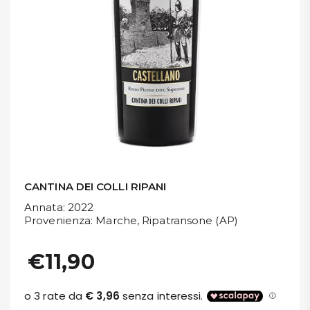
DISPENSA
TUTTO A
-30%
Accedi
Gift
Card
CANTINA DEI COLLI RIPANI
Preferiti
Annata
: 2022
Provenienza
: Marche, Ripatransone (AP)
Blog
€11,90