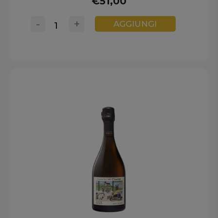
€51,00
-
+
AGGIUNGI