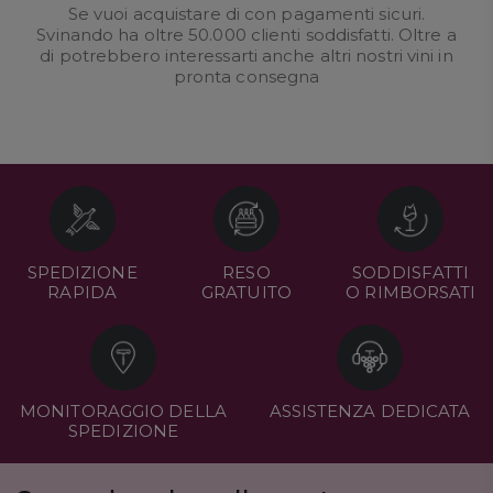
Se vuoi acquistare di con pagamenti sicuri.
Svinando ha oltre 50.000 clienti soddisfatti. Oltre a
di potrebbero interessarti anche altri nostri
vini in
pronta consegna
SPEDIZIONE
RESO
SODDISFATTI
RAPIDA
GRATUITO
O RIMBORSATI
MONITORAGGIO DELLA
ASSISTENZA DEDICATA
SPEDIZIONE