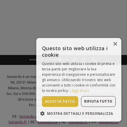
×
Questo sito web utilizza i
cookie
Questo sito web utilizza i cookie di prima e
terza parte per migliorare la tua
BEVI RESPONSABILMENTE
esperienza di navigazione e personalizzare
Svinando è un marchio registrato di Giordano Vini S.p.A. Viale Abruzzi
gli annunci. Utilizzando il nostro sito web
94, 20131 Milano - - C.F., P.IVA e Nr. Iscrizione Registro Imprese di
acconsenti a tutti i cookie in conformità con
Milano, Monza-Brianza, Lodi 04642870960 - R.E.A. MI-2564477 - Cap.
la nostra policy.
Leggi di più
Soc. Euro 500.000 i.v. - Società con Socio Unico e soggetta all'attività di
direzione e coordinamento di
Italian Wine Brands S.p.A.
ACCETTA TUTTO
RIFIUTA TUTTO
Per assistenza e info > +39 0173 550 550 |
customer.service@svinando.com
MOSTRA DETTAGLI E PERSONALIZZA
DE -
Svinando.de
| AT -
Svinando.at
| UK -
Svinando.co.uk
| FR -
Svinando.fr
| BE -
Svinando.be
| NL -
Svinando.nl
| CH -
Svinando.ch
STRETTAMENTE NECESSARI