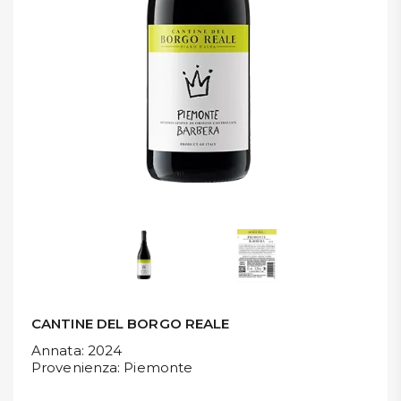
DISPENSA
TUTTO A
-30%
Accedi
Gift
Card
Preferiti
Blog
CANTINE DEL BORGO REALE
Annata
: 2024
Provenienza
: Piemonte