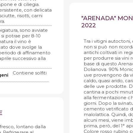
pone e di ciliegia.
rsistente, con delicata
utte, risotti, carni
"ARENADA" MON
ra.
2022
igiatura, sono avviate
si potrae per 8-10
Tra i vitigni autoctoni
atura il vino è
non si può non ricord
cato dove svolge la
antichi coltivati in re
eriodo di affinamento
per produrre sia vini r
prile successivo alla
base di questo Arenad
Dolianova. 90% Monica
Contiene solfiti
geni
uve provengono da vign
caldo, quasi arido, ca
delle uve prodotte. D
cantina a pochi minu
alla fermentazione ch
giorni. Dopo la svinatu
cemento vetrificato 
E
malolattica. Quindi, 
alcuni mesi, viene im
prima, però, del 1° a
fresco, lontano dalla
Colore rosso rubino co
a. Refrigerare al