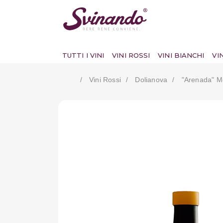
TUTTI I VINI
VINI ROSSI
VINI BIANCHI
VI
Vini Rossi
Dolianova
"arenada" M