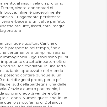
iamento, al naso rivela un profumo
 Etereo, vinoso, con sentori di
 In bocca, infine, è piacevolmente
tannico. Lungamente persistente,
 vena erbacea. E' un calice perfetto
stre asciutte, risotti, carni magre
tagionatura.
ntacinque viticoltori, Cantine di
ed è prosperata nel tempo, fino a
 che certamente ai tempi non erano
mmaginabili. Oggi i soci sono più di
 importante da sottolineare, molti di
i nipoti dei soci fondatori. In una sorta
onale, tanto apprezzato nel mondo
tine possono contare dunque su un
 ettari di vigneti propri, per lo più
la, nel sud della Sardegna, una delle
isola. Grazie a questo patrimonio, i
da sono in grado di vendere oltre
glie all’anno. Numeri questi che, in un
e quello sardo, fanno di Dolianova
virtuose realtà del settore. La