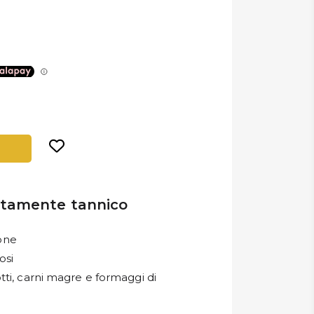
stamente tannico
ione
osi
otti, carni magre e formaggi di