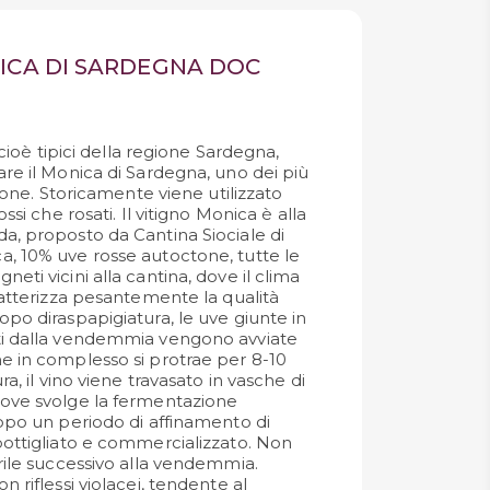
ICA DI SARDEGNA DOC
, cioè tipici della regione Sardegna,
are il Monica di Sardegna, uno dei più
gione. Storicamente viene utilizzato
ossi che rosati. Il vitigno Monica è alla
a, proposto da Cantina Siociale di
, 10% uve rosse autoctone, tutte le
eti vicini alla cantina, dove il clima
ratterizza pesantemente la qualità
opo diraspapigiatura, le uve giunte in
ti dalla vendemmia vengono avviate
e in complesso si protrae per 8-10
ra, il vino viene travasato in vasche di
dove svolge la fermentazione
dopo un periodo di affinamento di
bottigliato e commercializzato. Non
prile successivo alla vendemmia.
n riflessi violacei, tendente al