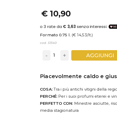
€ 10,90
Formato 0.75 l.
(€ 14,53/lt.)
cod. S1340
-
+
AGGIUNGI
Piacevolmente caldo e giu
COSA:
Tra i più antichi vitigni della reg
PERCHÉ:
Per i suoi profumi eterei e vin
PERFETTO CON:
Minestre asciutte, ris
media stagionatura