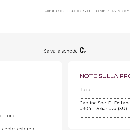
Commercializzato da: Giordano Vini S.p.A. Viale Ab
Salva la scheda
NOTE SULLA P
Italia
Cantina Soc. Di Doliano
09041 Dolianova (SU)
toctone
stente, estereo,