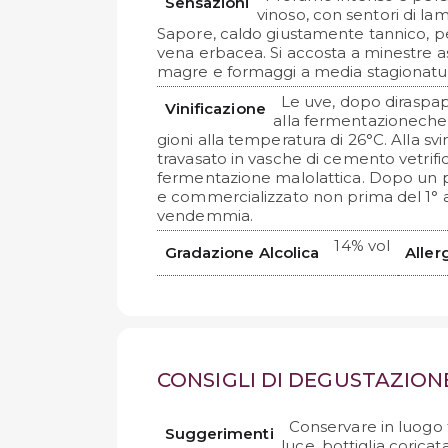
Sensazioni
vinoso, con sentori di lam
Sapore, caldo giustamente tannico, pe
vena erbacea. Si accosta a minestre asci
magre e formaggi a media stagionatu
Le uve, dopo diraspap
Vinificazione
alla fermentazioneche 
gioni alla temperatura di 26°C. Alla svin
travasato in vasche di cemento vetrifi
fermentazione malolattica. Dopo un p
e commercializzato non prima del 1° a
vendemmia.
14% vol
Gradazione Alcolica
Aller
CONSIGLI DI DEGUSTAZION
Conservare in luogo 
Suggerimenti
luce, bottiglia coricat