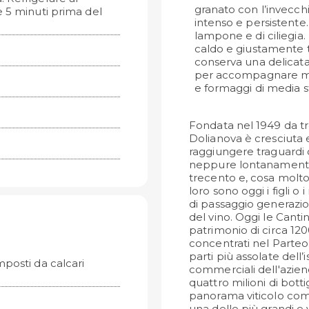
granato con l’invecch
e 5 minuti prima del
intenso e persistente.
lampone e di ciliegia.
caldo e giustamente 
conserva una delicata
per accompagnare mine
e formaggi di media s
Fondata nel 1949 da tre
Dolianova è cresciuta 
raggiungere traguardi
neppure lontanamente i
trecento e, cosa molto
loro sono oggi i figli o 
di passaggio generazi
del vino. Oggi le Can
patrimonio di circa 1200
concentrati nel Parteol
parti più assolate dell’
posti da calcari
commerciali dell'azien
quattro milioni di botti
panorama viticolo com
una delle più grandi e 