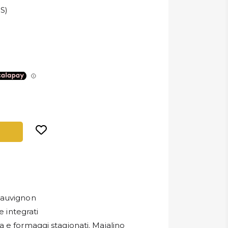
S)
Sauvignon
e integrati
a e formaggi stagionati. Maialino