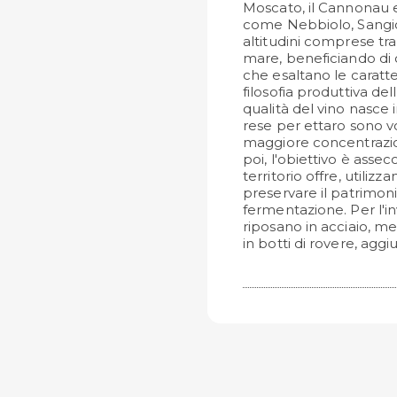
Moscato, il Cannonau e 
come Nebbiolo, Sangiove
altitudini comprese tra 
mare, beneficiando di 
che esaltano le caratt
filosofia produttiva del
qualità del vino nasce 
rese per ettaro sono 
maggiore concentrazion
poi, l'obiettivo è assec
territorio offre, utili
preservare il patrimoni
fermentazione. Per l'i
riposano in acciaio, m
in botti di rovere, agg