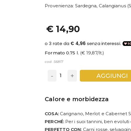
Provenienza
: Sardegna, Calangianus (S
€ 14,90
Formato 0.75 l.
(€ 19,87/lt.)
cod. S6817
-
+
AGGIUNGI
Calore e morbidezza
COSA:
Carignano, Merlot e Cabernet 
PERCHÉ:
Per i suoi tannini, ben evoluti 
PERFETTO CON:
Carni rosse, selvaggin