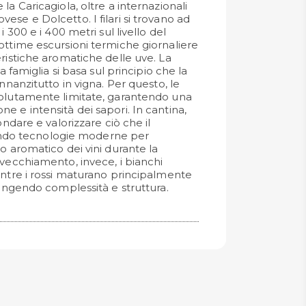
la Caricagiola, oltre a internazionali
se e Dolcetto. I filari si trovano ad
i 300 e i 400 metri sul livello del
ottime escursioni termiche giornaliere
eristiche aromatiche delle uve. La
la famiglia si basa sul principio che la
innanzitutto in vigna. Per questo, le
volutamente limitate, garantendo una
e e intensità dei sapori. In cantina,
ondare e valorizzare ciò che il
zzando tecnologie moderne per
o aromatico dei vini durante la
nvecchiamento, invece, i bianchi
entre i rossi maturano principalmente
iungendo complessità e struttura.