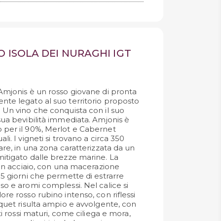
O ISOLA DEI NURAGHI IGT
 Amjonis è un rosso giovane di pronta
nte legato al suo territorio proposto
. Un vino che conquista con il suo
sua bevibilità immediata. Amjonis è
 per il 90%, Merlot e Cabernet
li. I vigneti si trovano a circa 350
mare, in una zona caratterizzata da un
mitigato dalle brezze marine. La
e in acciaio, con una macerazione
15 giorni che permette di estrarre
so e aromi complessi. Nel calice si
ore rosso rubino intenso, con riflessi
uquet risulta ampio e avvolgente, con
tti rossi maturi, come ciliega e mora,