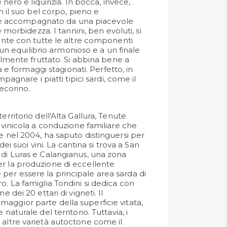
nero e liquirizia. In bocca, invece,
 il suo bel corpo, pieno e
o è accompagnato da una piacevole
 morbidezza. I tannini, ben evoluti, si
nte con tutte le altre componenti
 un equilibrio armonioso e a un finale
lmente fruttato. Si abbina bene a
a e formaggi stagionati. Perfetto, in
pagnare i piatti tipici sardi, come il
pecorino.
erritorio dell'Alta Gallura, Tenute
tivinicola a conduzione familiare che
e nel 2004, ha saputo distinguersi per
à dei suoi vini. La cantina si trova a San
 di Luras e Calangianus, una zona
r la produzione di eccellente
er essere la principale area sarda di
o. La famiglia Tondini si dedica con
e dei 20 ettari di vigneti. Il
aggior parte della superficie vitata,
 naturale del territorio. Tuttavia, i
 altre varietà autoctone come il