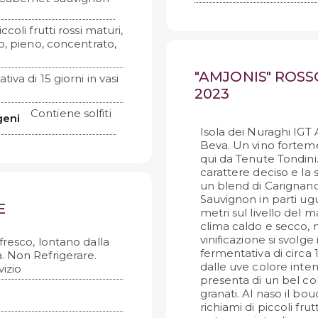
oli frutti rossi maturi,
sto, pieno, concentrato,
"AMJONIS" ROSS
va di 15 giorni in vasi
2023
Contiene solfiti
geni
Isola dei Nuraghi IGT
Beva. Un vino forteme
qui da Tenute Tondini
carattere deciso e la 
un blend di Carignano
Sauvignon in parti ugua
E
metri sul livello del 
clima caldo e secco, 
vinificazione si svolg
fresco, lontano dalla
fermentativa di circa 
a. Non Refrigerare.
dalle uve colore inten
izio
presenta di un bel col
granati. Al naso il bo
richiami di piccoli fru