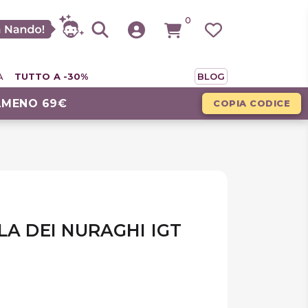
0
A
TUTTO A -30%
BLOG
LMENO 69€
COPIA CODICE
LA DEI NURAGHI IGT