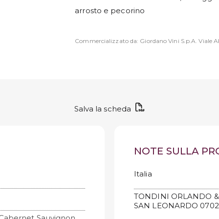
arrosto e pecorino
Commercializzato da: Giordano Vini S.p.A. Viale Ab
Salva la scheda
NOTE SULLA P
Italia
TONDINI ORLANDO & 
SAN LEONARDO 07023
 Cabernet Sauvignon