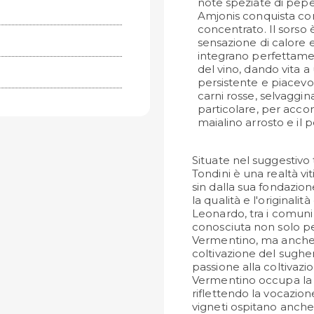
note speziate di pepe 
Amjonis conquista con
concentrato. Il sors
sensazione di calore e
integrano perfettame
del vino, dando vita a
persistente e piacevo
carni rosse, selvaggin
particolare, per accom
maialino arrosto e il 
Situate nel suggestivo t
Tondini è una realtà vi
sin dalla sua fondazion
la qualità e l'originalit
Leonardo, tra i comuni
conosciuta non solo pe
Vermentino, ma anche p
coltivazione del sugher
passione alla coltivazion
Vermentino occupa la m
riflettendo la vocazione
vigneti ospitano anche