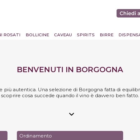
BENVENUTO
5€
PER IL TUO
PRIMO
NI ROSATI
BOLLICINE
CAVEAU
SPIRITS
BIRRE
DISPENS
ACQUISTO
BENVENUTI IN BORGOGNA
codice ti sarà inviato quando avrai cliccato sul link di conf
 più autentica. Una selezione di Borgogna fatta di equilibri
indirizzo, che arriverà via email. Riceverai inoltre tutti gli
scoprire cosa succede quando il vino è davvero ben fatto.
aggiornamenti sulle nostre offerte.
Confermo di aver letto l'
Informativa Privacy per la Newsle
e di essere maggiorenne
Ordinamento
VOGLIO LO SCONTO