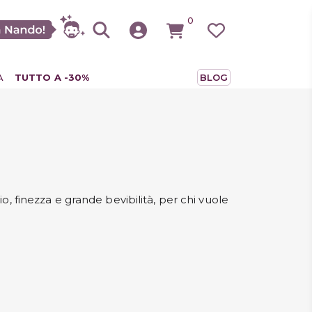
0
A
TUTTO A -30%
BLOG
erma
o, finezza e grande bevibilità, per chi vuole
tter