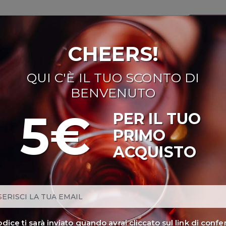
CHEERS!
NI ROSATI
BOLLICINE
CAVEAU
SPIRITS
BIRRE
DISPENS
QUI C'È IL TUO SCONTO DI
uso Toscano" Toscana Igt 2021
BENVENUTO
5€
PER IL TUO
PRIMO
"GOVERNO ALL'USO 
ACQUISTO
IGT 2021
UGGIANO
Annata
: 2021
Provenienza
: Toscana, Montespertoli (
codice ti sarà inviato quando avrai cliccato sul link di conf