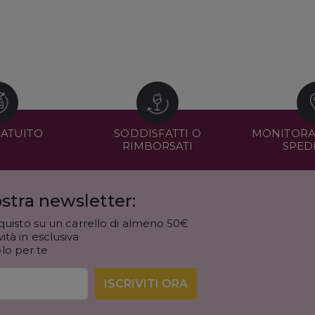
RATUITO
SODDISFATTI O
MONITORA
RIMBORSATI
SPED
stra newsletter:
quisto su un carrello di almeno 50€
tà in esclusiva
olo per te
ISCRIVITI ORA