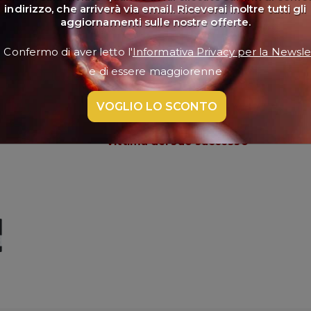
indirizzo, che arriverà via email. Riceverai inoltre tutti gli
aggiornamenti sulle nostre offerte.
€ 7,90
Confermo di aver letto l'
Informativa Privacy per la Newsle
e di essere maggiorenne
Formato 0.75 l.
(€ 10,53/lt.)
VOGLIO LO SCONTO
cod. S4755
Vittima del suo successo