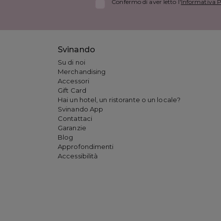
Confermo di aver letto l'
Informativa P
Svinando
Su di noi
Merchandising
Accessori
Gift Card
Hai un hotel, un ristorante o un locale?
Svinando App
Contattaci
Garanzie
Blog
Approfondimenti
Accessibilità