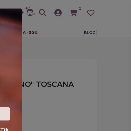
0
A
TUTTO A -30%
BLOG
TOSCANO" TOSCANA
FI)
erma