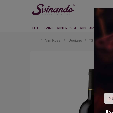
TUTTI I VINI
VINI ROSSI
VINI BIANCHI
VI
Vini Rossi
Uggiano
"governo All'
Il 