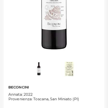
DISPENSA
TUTTO A
-30%
Accedi
Gift
Card
Preferiti
Blog
BECONCINI
Annata
: 2022
Provenienza
: Toscana, San Miniato (PI)