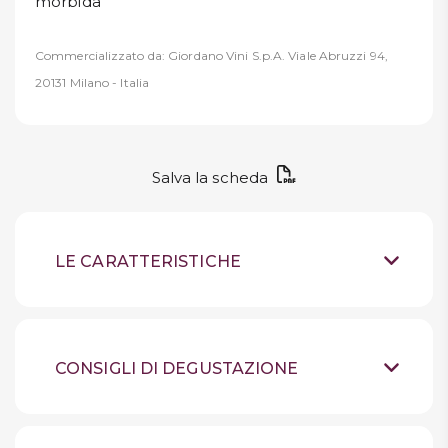
morbida
Commercializzato da: Giordano Vini S.p.A. Viale Abruzzi 94,
20131 Milano - Italia
Salva la scheda
LE CARATTERISTICHE
Vino rosso fermo
Tipologia
Toscana
Provenienza
CONSIGLI DI DEGUSTAZIONE
Malvasia nera, Canaiolo, Colorino,
Uve
Conservare in luogo
Trebbiano nero, Ciliegiolo,
Suggerimenti
fresco, lontano dalla luce,
Tempranillo, Buonamico, Gran noir