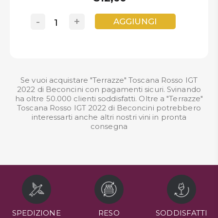
-
+
AGGIUNGI
Se vuoi acquistare "Terrazze" Toscana Rosso IGT
2022 di Beconcini con pagamenti sicuri. Svinando
ha oltre 50.000 clienti soddisfatti. Oltre a "Terrazze"
Toscana Rosso IGT 2022 di Beconcini potrebbero
interessarti anche altri nostri
vini in pronta
consegna
SPEDIZIONE
RESO
SODDISFATTI