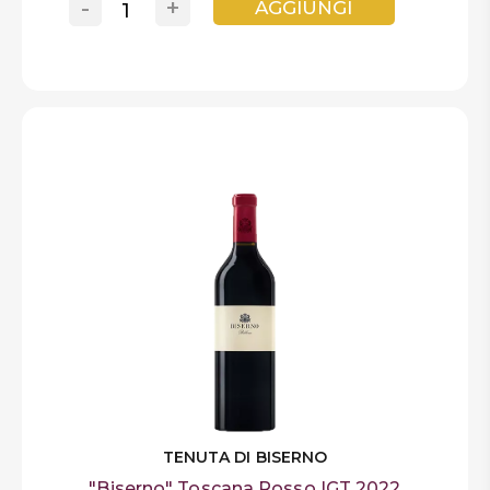
-
+
AGGIUNGI
TENUTA DI BISERNO
"Biserno" Toscana Rosso IGT 2022