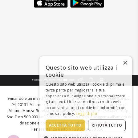
×
Questo sito web utilizza i
cookie
Questo sito web utilizza i cookie di prima e
terza parte per migliorare la tua
BEVI RESPONSABILMENTE
esperienza di navigazione e personalizzare
Svinando è un marchio registrato di Giordano Vini S.p.A. Viale Abruzzi
gli annunci. Utilizzando il nostro sito web
94, 20131 Milano - - C.F., P.IVA e Nr. Iscrizione Registro Imprese di
acconsenti a tutti i cookie in conformità con
Milano, Monza-Brianza, Lodi 04642870960 - R.E.A. MI-2564477 - Cap.
la nostra policy.
Leggi di più
Soc. Euro 500.000 i.v. - Società con Socio Unico e soggetta all'attività di
direzione e coordinamento di
Italian Wine Brands S.p.A.
ACCETTA TUTTO
RIFIUTA TUTTO
Per assistenza e info > +39 0173 550 550 |
customer.service@svinando.com