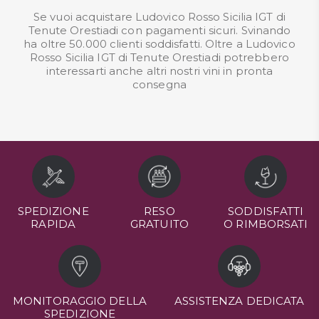
Se vuoi acquistare Ludovico Rosso Sicilia IGT di
Tenute Orestiadi con pagamenti sicuri. Svinando
ha oltre 50.000 clienti soddisfatti. Oltre a Ludovico
Rosso Sicilia IGT di Tenute Orestiadi potrebbero
interessarti anche altri nostri
vini in pronta
consegna
SPEDIZIONE
RESO
SODDISFATTI
RAPIDA
GRATUITO
O RIMBORSATI
MONITORAGGIO DELLA
ASSISTENZA DEDICATA
SPEDIZIONE