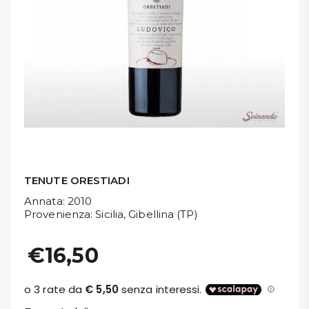
DISPENSA
TUTTO A
-30%
Accedi
Gift
Card
TENUTE ORESTIADI
Annata
: 2010
Preferiti
Provenienza
: Sicilia, Gibellina (TP)
Blog
€16,50