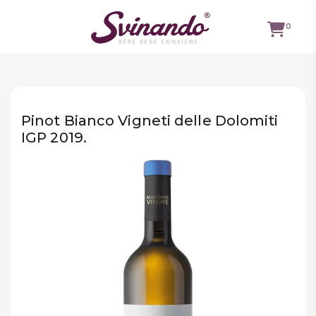
0
TUTTI I
VINI
Pinot Bianco Vigneti delle Dolomiti
VINI ROSSI
IGP 2019.
VINI
BIANCHI
VINI
ROSATI
BOLLICINE
CAVEAU
SPIRITS
BIRRE