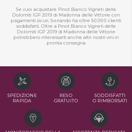
Se vuoi acquistare Pinot Bianco Vigneti delle
Dolomiti IGP 2019 di Madonna delle Vittorie con
pagamenti sicuri. Svinando ha oltre 50.000 clienti
soddisfatti. Oltre a Pinot Bianco Vigneti delle
Dolomiti IGP 2019 di Madonna delle Vittorie
potrebbero interessarti anche altri nostri
vini in
pronta consegna
SPEDIZIONE
RESO
SODDISFATTI
RAPIDA
GRATUITO
O RIMBORSATI