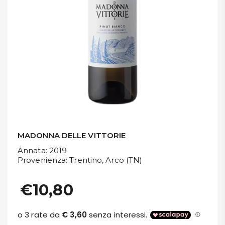
DISPENSA
TUTTO A
-30%
Accedi
Gift
Card
MADONNA DELLE VITTORIE
Preferiti
Annata
: 2019
Provenienza
: Trentino, Arco (TN)
Blog
€10,80