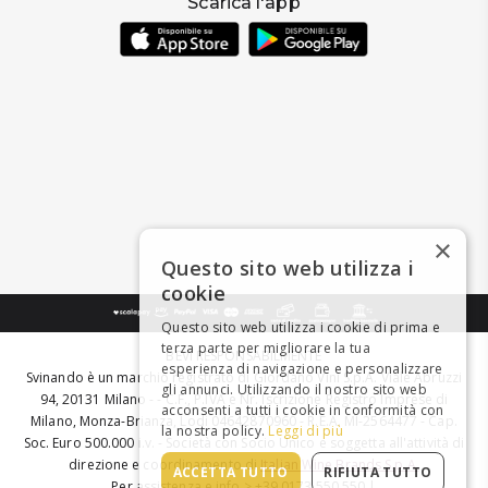
Scarica l'app
×
Questo sito web utilizza i
cookie
Questo sito web utilizza i cookie di prima e
terza parte per migliorare la tua
BEVI RESPONSABILMENTE
esperienza di navigazione e personalizzare
Svinando è un marchio registrato di Giordano Vini S.p.A. Viale Abruzzi
gli annunci. Utilizzando il nostro sito web
94, 20131 Milano - - C.F., P.IVA e Nr. Iscrizione Registro Imprese di
acconsenti a tutti i cookie in conformità con
Milano, Monza-Brianza, Lodi 04642870960 - R.E.A. MI-2564477 - Cap.
la nostra policy.
Leggi di più
Soc. Euro 500.000 i.v. - Società con Socio Unico e soggetta all'attività di
direzione e coordinamento di
Italian Wine Brands S.p.A.
ACCETTA TUTTO
RIFIUTA TUTTO
Per assistenza e info > +39 0173 550 550 |