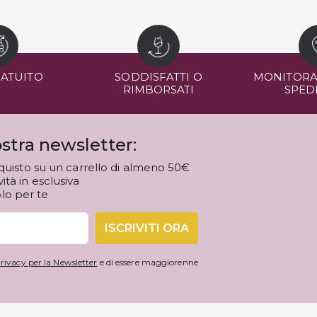
RATUITO
SODDISFATTI O
MONITORA
RIMBORSATI
SPED
stra newsletter:
quisto su un carrello di almeno 50€
tà in esclusiva
olo per te
ISCRIVITI ORA
rivacy per la Newsletter
e di essere maggiorenne