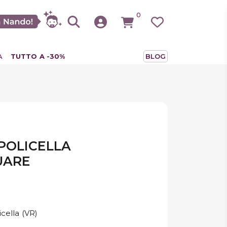
0
A
TUTTO A -30%
BLOG
POLICELLA
UARE
icella (VR)