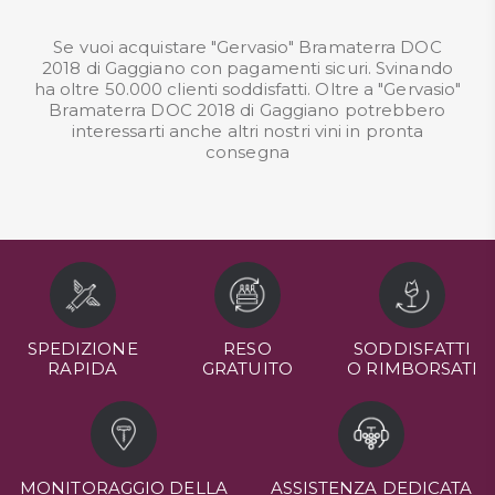
Se vuoi acquistare "Gervasio" Bramaterra DOC
2018 di Gaggiano con pagamenti sicuri. Svinando
ha oltre 50.000 clienti soddisfatti. Oltre a "Gervasio"
Bramaterra DOC 2018 di Gaggiano potrebbero
interessarti anche altri nostri
vini in pronta
consegna
SPEDIZIONE
RESO
SODDISFATTI
RAPIDA
GRATUITO
O RIMBORSATI
MONITORAGGIO DELLA
ASSISTENZA DEDICATA