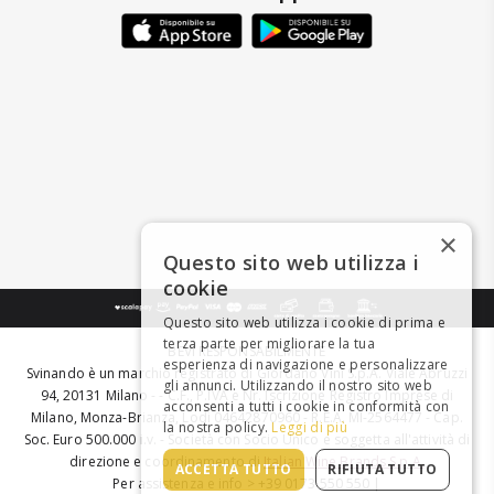
×
Questo sito web utilizza i
cookie
Questo sito web utilizza i cookie di prima e
terza parte per migliorare la tua
BEVI RESPONSABILMENTE
esperienza di navigazione e personalizzare
Svinando è un marchio registrato di Giordano Vini S.p.A. Viale Abruzzi
gli annunci. Utilizzando il nostro sito web
94, 20131 Milano - - C.F., P.IVA e Nr. Iscrizione Registro Imprese di
acconsenti a tutti i cookie in conformità con
Milano, Monza-Brianza, Lodi 04642870960 - R.E.A. MI-2564477 - Cap.
la nostra policy.
Leggi di più
Soc. Euro 500.000 i.v. - Società con Socio Unico e soggetta all'attività di
direzione e coordinamento di
Italian Wine Brands S.p.A.
ACCETTA TUTTO
RIFIUTA TUTTO
Per assistenza e info > +39 0173 550 550 |