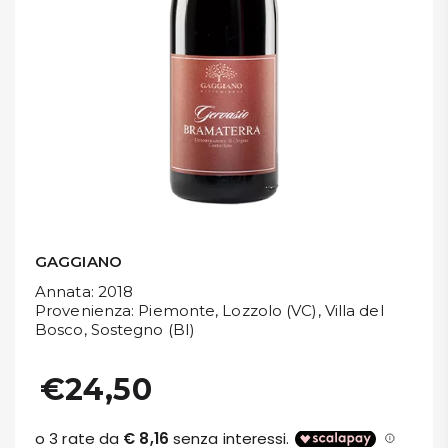
DISPENSA
TUTTO A
-30%
Accedi
Gift
Card
GAGGIANO
Annata
: 2018
Preferiti
Provenienza
: Piemonte, Lozzolo (VC), Villa del
Bosco, Sostegno (BI)
Blog
€24,50