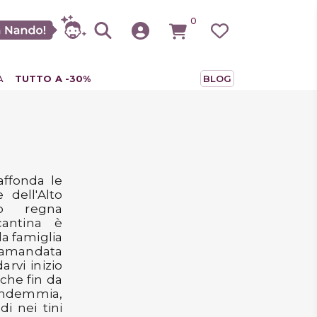
0
A
TUTTO A -30%
BLOG
affonda le
e dell'Alto
lo regna
cantina è
a famiglia
tramandata
rvi inizio
 che fin da
vendemmia,
di nei tini