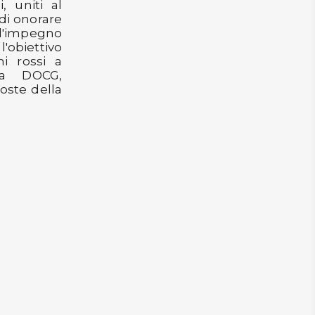
, uniti al
 di onorare
 l'impegno
obiettivo
ni rossi a
ra DOCG,
oste della