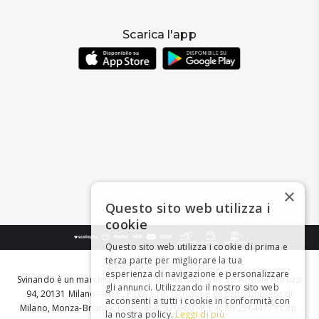
Scarica l'app
×
Questo sito web utilizza i
cookie
Questo sito web utilizza i cookie di prima e
terza parte per migliorare la tua
BEVI RESPONSABILMENTE
esperienza di navigazione e personalizzare
Svinando è un marchio registrato di Giordano Vini S.p.A. Viale Abruzzi
gli annunci. Utilizzando il nostro sito web
94, 20131 Milano - - C.F., P.IVA e Nr. Iscrizione Registro Imprese di
acconsenti a tutti i cookie in conformità con
Milano, Monza-Brianza, Lodi 04642870960 - R.E.A. MI-2564477 - Cap.
la nostra policy.
Leggi di più