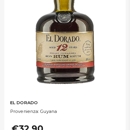
DISPENSA
TUTTO A
-30%
Accedi
Gift
Card
Preferiti
Blog
EL DORADO
Provenienza
: Guyana
€32,90