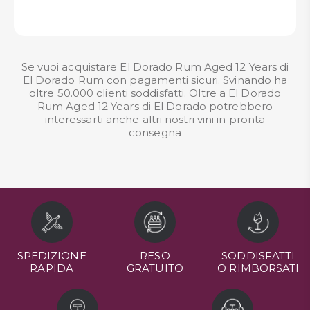
Se vuoi acquistare El Dorado Rum Aged 12 Years di
El Dorado Rum con pagamenti sicuri. Svinando ha
oltre 50.000 clienti soddisfatti. Oltre a El Dorado
Rum Aged 12 Years di El Dorado potrebbero
interessarti anche altri nostri
vini in pronta
consegna
SPEDIZIONE
RESO
SODDISFATTI
RAPIDA
GRATUITO
O RIMBORSATI