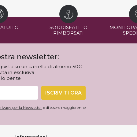
RATUITO
SODDISFATTI O
MONITORA
RIMBORSATI
SPED
stra newsletter:
quisto su un carrello di almeno 50€
tà in esclusiva
olo per te
ISCRIVITI ORA
rivacy per la Newsletter
e di essere maggiorenne