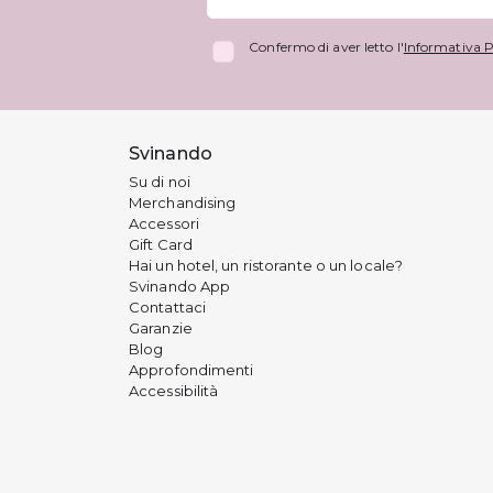
Confermo di aver letto l'
Informativa P
Svinando
Su di noi
Merchandising
Accessori
Gift Card
Hai un hotel, un ristorante o un locale?
Svinando App
Contattaci
Garanzie
Blog
Approfondimenti
Accessibilità