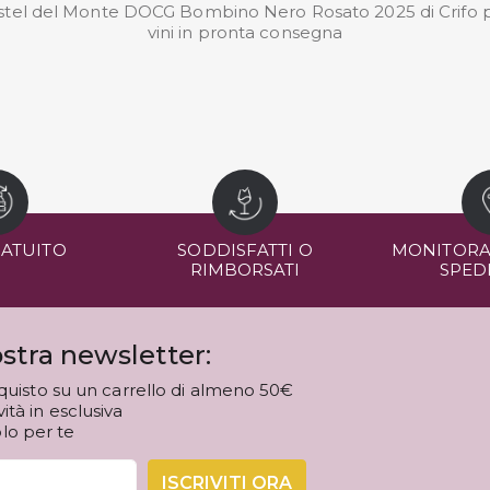
 Castel del Monte DOCG Bombino Nero Rosato 2025 di Crifo p
vini in pronta consegna
RATUITO
SODDISFATTI O
MONITORA
RIMBORSATI
SPED
stra newsletter:
quisto su un carrello di almeno 50€
tà in esclusiva
olo per te
ISCRIVITI ORA