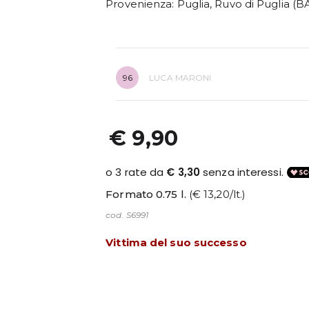
Provenienza
: Puglia, Ruvo di Puglia (B
96
LUCA MARONI
€ 9,90
Formato 0.75 l.
(€ 13,20/lt.)
cod. S6991
Vittima del suo successo