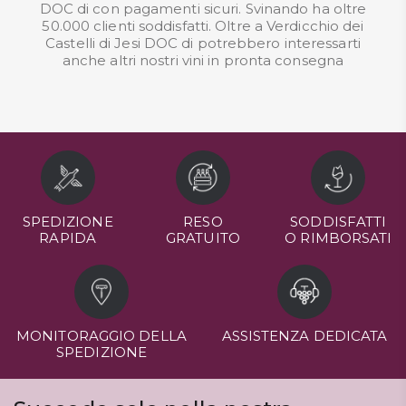
DOC di con pagamenti sicuri. Svinando ha oltre
50.000 clienti soddisfatti. Oltre a Verdicchio dei
Castelli di Jesi DOC di potrebbero interessarti
anche altri nostri
vini in pronta consegna
SPEDIZIONE
RESO
SODDISFATTI
RAPIDA
GRATUITO
O RIMBORSATI
MONITORAGGIO DELLA
ASSISTENZA DEDICATA
SPEDIZIONE