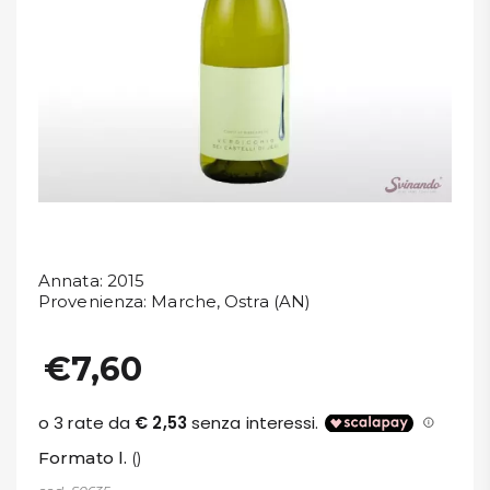
DISPENSA
TUTTO A
-30%
Accedi
Gift
Card
Annata
: 2015
Provenienza
: Marche, Ostra (AN)
Preferiti
€7,60
Blog
Formato l.
()