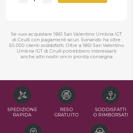
Se vuoi acquistare 1861 San Valentino Umbria IGT
di Cirulli con pagamenti sicuri. Svinando ha oltre
50.000 clienti soddisfatti. Oltre a 1861 San Valentino
Umbria IGT di Cirulli potrebbero interessarti
anche altri nostri
vini in pronta consegna
SPEDIZIONE
RESO
SODDISFATTI
RAPIDA
GRATUITO
O RIMBORSATI