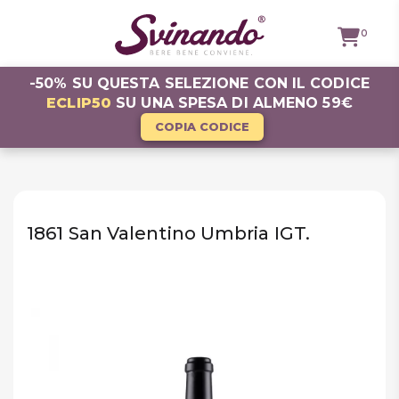
0
-50% SU QUESTA SELEZIONE CON IL CODICE
ECLIP50
SU UNA SPESA DI ALMENO 59€
TUTTI I
VINI
COPIA CODICE
VINI ROSSI
VINI
BIANCHI
1861 San Valentino Umbria IGT.
VINI
ROSATI
BOLLICINE
CAVEAU
SPIRITS
BIRRE