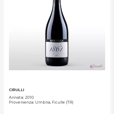
DISPENSA
TUTTO A
-30%
Accedi
Gift
Card
Preferiti
Blog
CIRULLI
Annata
: 2010
Provenienza
: Umbria, Ficulle (TR)