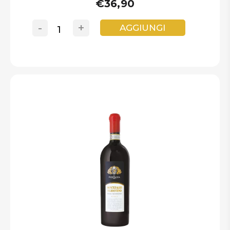
€36,90
-
+
AGGIUNGI