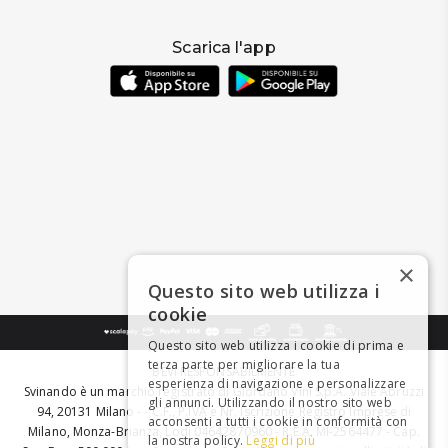
Scarica l'app
×
Questo sito web utilizza i
cookie
Questo sito web utilizza i cookie di prima e
terza parte per migliorare la tua
BEVI RESPONSABILMENTE
esperienza di navigazione e personalizzare
Svinando è un marchio registrato di Giordano Vini S.p.A. Viale Abruzzi
gli annunci. Utilizzando il nostro sito web
94, 20131 Milano - - C.F., P.IVA e Nr. Iscrizione Registro Imprese di
acconsenti a tutti i cookie in conformità con
Milano, Monza-Brianza, Lodi 04642870960 - R.E.A. MI-2564477 - Cap.
la nostra policy.
Leggi di più