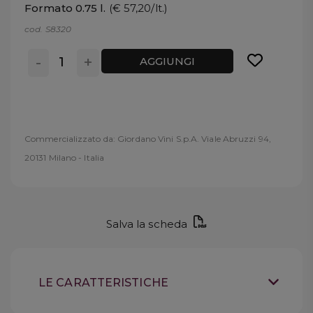
Formato 0.75 l.
(€ 57,20/lt.)
cod. S8320
-
+
AGGIUNGI
Commercializzato da: Giordano Vini S.p.A. Viale Abruzzi 94,
20131 Milano - Italia
Salva la scheda
LE CARATTERISTICHE