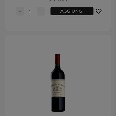
-
+
AGGIUNGI