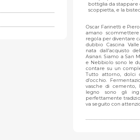
bottiglia da stappare 
scoppietta, e la biste
Oscar Farinetti e Pie
amano scommettere s
regola per diventare ca
dubbio Cascina Valle
nata dall’acquisto del
Asinari. Siamo a San M
e Nebbiolo sono le due
contare su un comples
Tutto attorno, dolci 
d’occhio. Fermentazio
vasche di cemento, l
legno sono gli ing
perfettamente tradizi
va seguito con attenzi