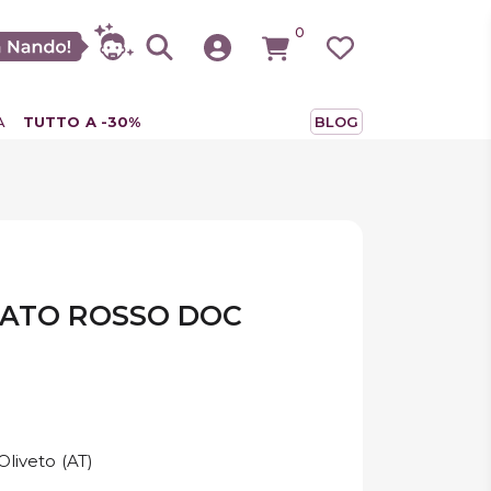
0
A
TUTTO A -30%
BLOG
RATO ROSSO DOC
liveto (AT)