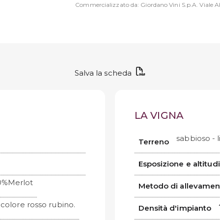
Commercializzato da: Giordano Vini S.p.A. Viale Ab
Salva la scheda
LA VIGNA
sabbioso - 
Terreno
Esposizione e altitud
0%Merlot
Metodo di allevamen
 colore rosso rubino.
Densità d'impianto