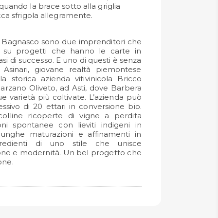
quando la brace sotto alla griglia
cca sfrigola allegramente.
ro Bagnasco sono due imprenditori che
u progetti che hanno le carte in
si di successo. E uno di questi è senza
 Asinari, giovane realtà piemontese
la storica azienda vitivinicola Bricco
arzano Oliveto, ad Asti, dove Barbera
 varietà più coltivate. L’azienda può
sivo di 20 ettari in conversione bio.
colline ricoperte di vigne a perdita
ni spontanee con lieviti indigeni in
unghe maturazioni e affinamenti in
redienti di uno stile che unisce
one e modernità. Un bel progetto che
one.