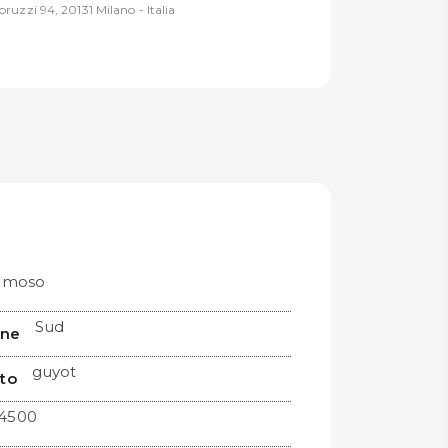
ruzzi 94, 20131 Milano - Italia
limoso
Sud
ine
guyot
to
4500