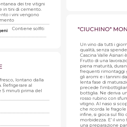
tanea dei tre vitigni
in tini di cemento.
nto i vini vengono
iamento
Contiene solfiti
"CIUCHINO" MO
geni
Un vino da tutti i gior
qualità, senza spender
Cascina Valle Asinari 
Frutto di una lavorazi
E
piena maturità, durant
frequenti rimontaggi gi
gli aromi e i tannini 
fresco, lontano dalla
lenta fase di maturazi
a. Refrigerare al
precede l’imbottigliam
e 5 minuti prima del
bottiglia. Ne deriva u
rosso rubino con sfuma
vitigno. Al naso si sc
che ricorda le fragole 
infine, si gioca sul filo
morbidezza. E’ il vino
una preparazione part