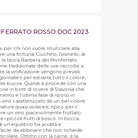
NFERRATO ROSSO DOC 2023
ni, per chi non vuole rinunciare alla
e una fortuna. Ciuchino, l’asinello, di
è la tipica Barbera del Monferrato.
one tradizionale delle uve raccolte a
e la vinificazione vengono previsti
ornalieri per estrarre tutto il colore,
dalle bucce. Quindi si procede con una
one in botti di rovere di Slavonia che
ento e l’ultima fase di riposo in
n vino caratterizzato da un bel colore
ture quasi violacee, tipico per il
opre un vino piacevolmente fruttato
e i piccoli frutti di bosco. In bocca,
 di un equilibrio tra acidità e
 facile da abbinare che non richiede
icolare. Ottimo con la carne, è la