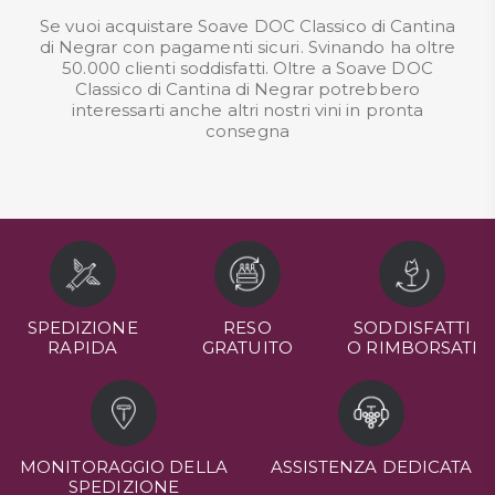
Se vuoi acquistare Soave DOC Classico di Cantina
di Negrar con pagamenti sicuri. Svinando ha oltre
50.000 clienti soddisfatti. Oltre a Soave DOC
Classico di Cantina di Negrar potrebbero
interessarti anche altri nostri
vini in pronta
consegna
SPEDIZIONE
RESO
SODDISFATTI
RAPIDA
GRATUITO
O RIMBORSATI
MONITORAGGIO DELLA
ASSISTENZA DEDICATA
SPEDIZIONE