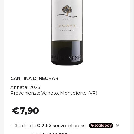
DISPENSA
TUTTO A
-30%
Accedi
Gift
Card
CANTINA DI NEGRAR
Annata
: 2023
Preferiti
Provenienza
: Veneto, Monteforte (VR)
Blog
€7,90