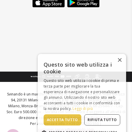
×
Questo sito web utilizza i
cookie
Questo sito web utilizza i cookie di prima e
terza parte per migliorare la tua
BEVI RESPONSABILMENTE
esperienza di navigazione e personalizzare
Svinando è un marchio registrato di Giordano Vini S.p.A. Viale Abruzzi
gli annunci. Utilizzando il nostro sito web
94, 20131 Milano - - C.F., P.IVA e Nr. Iscrizione Registro Imprese di
acconsenti a tutti i cookie in conformità con
Milano, Monza-Brianza, Lodi 04642870960 - R.E.A. MI-2564477 - Cap.
la nostra policy.
Leggi di più
Soc. Euro 500.000 i.v. - Società con Socio Unico e soggetta all'attività di
direzione e coordinamento di
Italian Wine Brands S.p.A.
ACCETTA TUTTO
RIFIUTA TUTTO
Per assistenza e info > +39 0173 550 550 |
customer.service@svinando.com