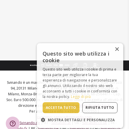
×
Questo sito web utilizza i
cookie
Questo sito web utilizza i cookie di prima e
terza parte per migliorare la tua
BEVI RESPONSABILMENTE
esperienza di navigazione e personalizzare
Svinando è un marchio registrato di Giordano Vini S.p.A. Viale Abruzzi
gli annunci. Utilizzando il nostro sito web
94, 20131 Milano - - C.F., P.IVA e Nr. Iscrizione Registro Imprese di
acconsenti a tutti i cookie in conformità con
Milano, Monza-Brianza, Lodi 04642870960 - R.E.A. MI-2564477 - Cap.
la nostra policy.
Leggi di più
Soc. Euro 500.000 i.v. - Società con Socio Unico e soggetta all'attività di
direzione e coordinamento di
Italian Wine Brands S.p.A.
ACCETTA TUTTO
RIFIUTA TUTTO
Per assistenza e info > +39 0173 550 550 |
customer.service@svinando.com
MOSTRA DETTAGLI E PERSONALIZZA
DE -
Svinando.de
| AT -
Svinando.at
| UK -
Svinando.co.uk
| FR -
Svinando.fr
| BE -
Svinando.be
| NL -
Svinando.nl
| CH -
Svinando.ch