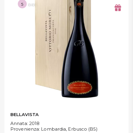
5
BIB.
DISPENSA
TUTTO A
-30%
Accedi
Gift
Card
Preferiti
Blog
BELLAVISTA
Annata
: 2018
Provenienza
: Lombardia, Erbusco (BS)