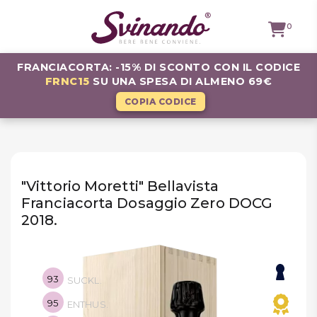
0
FRANCIACORTA: -15% DI SCONTO CON IL CODICE
FRNC15
SU UNA SPESA DI ALMENO 69€
TUTTI I
VINI
COPIA CODICE
VINI ROSSI
VINI
BIANCHI
"Vittorio Moretti" Bellavista
Franciacorta Dosaggio Zero DOCG
VINI
ROSATI
2018.
BOLLICINE
CAVEAU
93
SUCKL.
SPIRITS
95
ENTHUS.
BIRRE