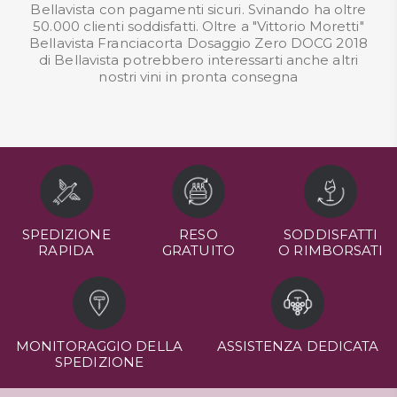
Bellavista con pagamenti sicuri. Svinando ha oltre
50.000 clienti soddisfatti. Oltre a "Vittorio Moretti"
Bellavista Franciacorta Dosaggio Zero DOCG 2018
di Bellavista potrebbero interessarti anche altri
nostri
vini in pronta consegna
SPEDIZIONE
RESO
SODDISFATTI
RAPIDA
GRATUITO
O RIMBORSATI
MONITORAGGIO DELLA
ASSISTENZA DEDICATA
SPEDIZIONE