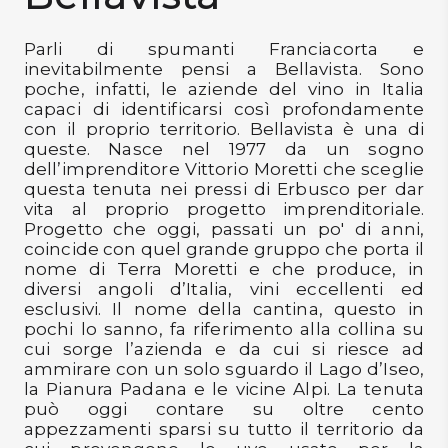
Confermo di aver letto l'
Informativa Privacy per la Newsletter
DISPENSA
e di essere maggiorenne
Parli di spumanti Franciacorta e
TUTTO A
inevitabilmente pensi a Bellavista. Sono
-30%
VOGLIO LO SCONTO
poche, infatti, le aziende del vino in Italia
capaci di identificarsi così profondamente
con il proprio territorio. Bellavista è una di
queste. Nasce nel 1977 da un sogno
Accedi
dell’imprenditore Vittorio Moretti che sceglie
questa tenuta nei pressi di Erbusco per dar
vita al proprio progetto imprenditoriale.
Progetto che oggi, passati un po' di anni,
Gift
coincide con quel grande gruppo che porta il
Card
nome di Terra Moretti e che produce, in
diversi angoli d’Italia, vini eccellenti ed
Preferiti
esclusivi. Il nome della cantina, questo in
pochi lo sanno, fa riferimento alla collina su
Blog
cui sorge l’azienda e da cui si riesce ad
ammirare con un solo sguardo il Lago d’Iseo,
la Pianura Padana e le vicine Alpi. La tenuta
può oggi contare su oltre cento
appezzamenti sparsi su tutto il territorio da