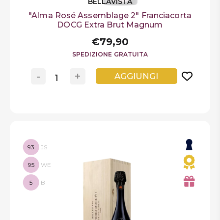
BELLAVISTA
"Alma Rosé Assemblage 2" Franciacorta
DOCG Extra Brut Magnum
€79,90
SPEDIZIONE GRATUITA
-
+
AGGIUNGI
93
JS
95
WE
5
B