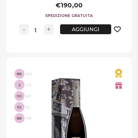
€190,00
SPEDIZIONE GRATUITA
-
+
AGGIUNGI
88
WS
2
GR
90
RP
92
JS
88
WE