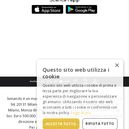
×
Questo sito web utilizza i
cookie
Questo sito web utilizza i cookie di prima e
terza parte per migliorare la tua
BEVI RESPONSABILMENTE
esperienza di navigazione e personalizzare
Svinando è un marchio registrato di Giordano Vini S.p.A. Viale Abruzzi
gli annunci. Utilizzando il nostro sito web
94, 20131 Milano - - C.F., P.IVA e Nr. Iscrizione Registro Imprese di
acconsenti a tutti i cookie in conformità con
Milano, Monza-Brianza, Lodi 04642870960 - R.E.A. MI-2564477 - Cap.
la nostra policy.
Leggi di più
Soc. Euro 500.000 i.v. - Società con Socio Unico e soggetta all'attività di
direzione e coordinamento di
Italian Wine Brands S.p.A.
ACCETTA TUTTO
RIFIUTA TUTTO
Per assistenza e info > +39 0173 550 550 |