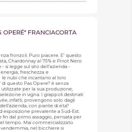
S OPERÉ" FRANCIACORTA
za fronzoli. Puro piacere. E’ questo
vista, Chardonnay al 75% e Pinot Nero
 si legge sul sito dell’azienda -
energia, freschezza e
le nubi che incantano al loro
o” di questo Pas Opere? è senza
 utilizzate per la sua produzione,
selezione in vigna. I grappoli destinati
ée, infatti, provengono solo dagli
ell’azienda, con piante di eta?
ed esposizione prevalente a Sud-Est.
e fin dal primo assaggio, pensata per
 nel tempo. Mai commercializzato
a vendemmia, nel bicchiere si