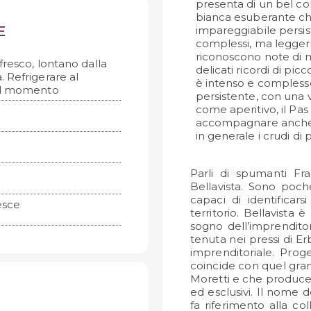
presenta di un bel co
bianca esuberante che
E
impareggiabile persis
complessi, ma leggeri 
riconoscono note di m
fresco, lontano dalla
delicati ricordi di pic
a. Refrigerare al
è intenso e compless
 al momento
persistente, con una 
come aperitivo, il Pas
accompagnare anche l
in generale i crudi di 
Parli di spumanti Fr
Bellavista. Sono poche,
capaci di identificar
esce
territorio. Bellavista
sogno dell’imprenditor
tenuta nei pressi di E
imprenditoriale. Proge
coincide con quel gra
Moretti e che produce, i
ed esclusivi. Il nome d
fa riferimento alla col