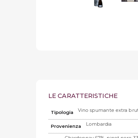
LE CARATTERISTICHE
Vino spumante extra bru
Tipologia
Lombardia
Provenienza
Chardonnay 67%, pinot nero 3