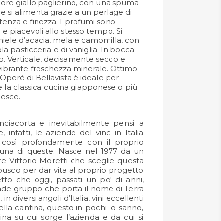
lore giallo paglierino, con una spuma
 si alimenta grazie a un perlage di
tenza e finezza. I profumi sono
e piacevoli allo stesso tempo. Si
iele d’acacia, mela e camomilla, con
cola pasticceria e di vaniglia. In bocca
o. Verticale, decisamente secco e
vibrante freschezza minerale. Ottimo
 Operé di Bellavista è ideale per
a classica cucina giapponese o più
pesce.
anciacorta e inevitabilmente pensi a
 infatti, le aziende del vino in Italia
si così profondamente con il proprio
 è una di queste. Nasce nel 1977 da un
e Vittorio Moretti che sceglie questa
rbusco per dar vita al proprio progetto
tto che oggi, passati un po' di anni,
nde gruppo che porta il nome di Terra
n diversi angoli d’Italia, vini eccellenti
ella cantina, questo in pochi lo sanno,
lina su cui sorge l’azienda e da cui si