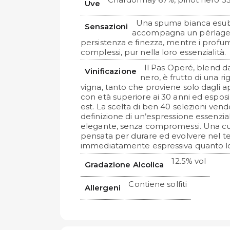
Uve
Una spuma bianca esub
Sensazioni
accompagna un pérlage 
persistenza e finezza, mentre i profu
complessi, pur nella loro essenzialità.
Il Pas Operé, blend d
Vinificazione
nero, è frutto di una ri
vigna, tanto che proviene solo dagli 
con età superiore ai 30 anni ed espos
est. La scelta di ben 40 selezioni vend
definizione di un’espressione essenzial
elegante, senza compromessi. Una cuv
pensata per durare ed evolvere nel 
immediatamente espressiva quanto 
12.5% vol
Gradazione Alcolica
Contiene solfiti
Allergeni