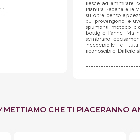
riesce ad ammirare co
re
Pianura Padana e le vi
su oltre cento appezza
cui provengono le uve
spumanti metodo cla
bottiglie l’anno. Ma
sembrano decisamente
ineccepibile e tut
riconoscibile. Difficile 
MMETTIAMO CHE TI PIACERANNO A