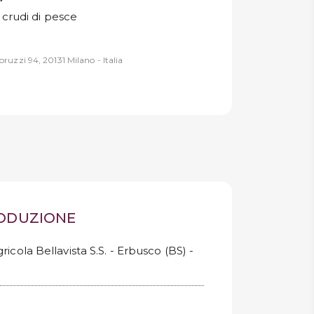
crudi di pesce
ruzzi 94, 20131 Milano - Italia
RODUZIONE
icola Bellavista S.S. - Erbusco (BS) -