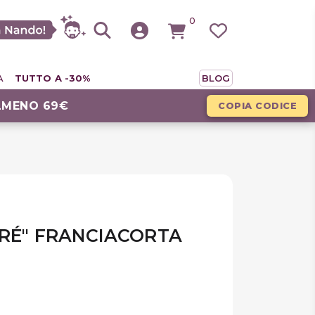
0
A
TUTTO A -30%
BLOG
LMENO 69€
COPIA CODICE
ERÉ" FRANCIACORTA