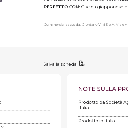
PERFETTO CON:
Cucina giapponese e 
Commercializzato da: Giordano Vini S.p.A. Viale Ab
Salva la scheda
NOTE SULLA P
t
Prodotto da Società Agr
Italia
Prodotto in Italia
3%