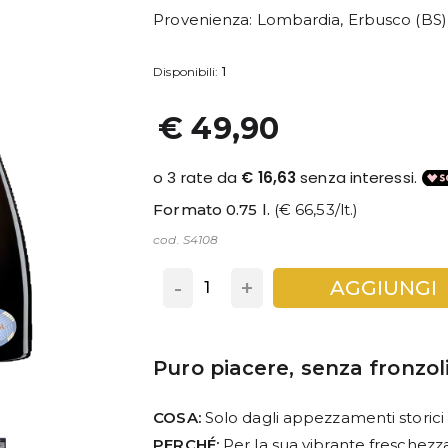
Provenienza
: Lombardia, Erbusco (BS)
Disponibili:
1
€ 49,90
Formato 0.75 l.
(€ 66,53/lt.)
cod. S4108
-
+
AGGIUNGI
Puro piacere, senza fronzol
COSA:
Solo dagli appezzamenti storici 
PERCHÉ:
Per la sua vibrante freschezz