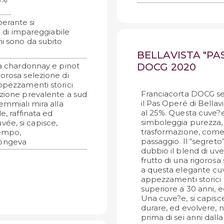
erante si
di impareggiabile
mi sono da subito
BELLAVISTA "PA
a chardonnay e pinot
DOCG 2020
gorosa selezione di
appezzamenti storici
Franciacorta DOCG sen
izione prevalente a sud
il Pas Operé di Bella
emmiali mira alla
al 25%. Questa cuve?e -
e, raffinata ed
simboleggia purezza, 
ée, si capisce,
trasformazione, come 
tempo,
passaggio. Il “segret
longeva
dubbio il blend di uve
frutto di una rigorosa 
a questa elegante cuv
appezzamenti storici d
superiore a 30 anni, 
Una cuve?e, si capisc
durare, ed evolvere,
prima di sei anni dall