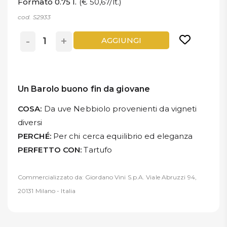
Formato 0.75 l.
(€ 50,67/lt.)
cod. S2933
-
+
AGGIUNGI
Un Barolo buono fin da giovane
COSA:
Da uve Nebbiolo provenienti da vigneti
diversi
PERCHÉ:
Per chi cerca equilibrio ed eleganza
PERFETTO CON:
Tartufo
Commercializzato da: Giordano Vini S.p.A. Viale Abruzzi 94,
20131 Milano - Italia