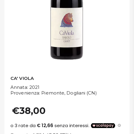
DISPENSA
TUTTO A
-30%
Accedi
Gift
Card
CA' VIOLA
Annata
: 2021
Preferiti
Provenienza
: Piemonte, Dogliani (CN)
Blog
€38,00