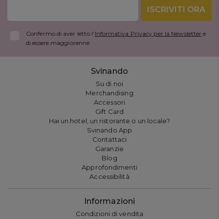
ISCRIVITI ORA
Confermo di aver letto l'
Informativa Privacy per la Newsletter
e
di essere maggiorenne
Svinando
Su di noi
Merchandising
Accessori
Gift Card
Hai un hotel, un ristorante o un locale?
Svinando App
Contattaci
Garanzie
Blog
Approfondimenti
Accessibilità
Informazioni
Condizioni di vendita