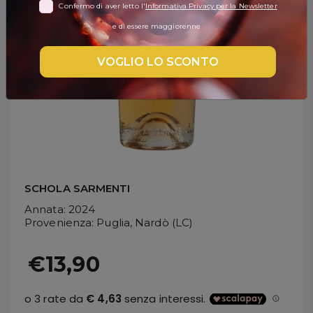
Confermo di aver letto l'
Informativa Privacy per la Newsletter
DISPENSA
e di essere maggiorenne
TUTTO A
-30%
VOGLIO LO SCONTO
Accedi
Gift
Card
SCHOLA SARMENTI
Preferiti
Annata
: 2024
Provenienza
: Puglia, Nardò (LC)
Blog
€13,90