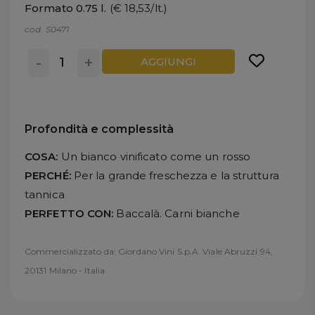
Formato 0.75 l.
(€ 18,53/lt.)
cod. S0471
-
+
AGGIUNGI
Profondità e complessità
COSA:
Un bianco vinificato come un rosso
PERCHÉ:
Per la grande freschezza e la struttura
tannica
PERFETTO CON:
Baccalà. Carni bianche
Commercializzato da: Giordano Vini S.p.A. Viale Abruzzi 94,
20131 Milano - Italia