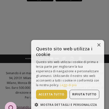
×
Questo sito web utilizza i
cookie
Questo sito web utilizza i cookie di prima e
terza parte per migliorare la tua
BEVI RESPONSABILMENTE
esperienza di navigazione e personalizzare
Svinando è un marchio registrato di Giordano Vini S.p.A. Viale Abruzzi
gli annunci. Utilizzando il nostro sito web
94, 20131 Milano - - C.F., P.IVA e Nr. Iscrizione Registro Imprese di
acconsenti a tutti i cookie in conformità con
Milano, Monza-Brianza, Lodi 04642870960 - R.E.A. MI-2564477 - Cap.
la nostra policy.
Leggi di più
Soc. Euro 500.000 i.v. - Società con Socio Unico e soggetta all'attività di
direzione e coordinamento di
Italian Wine Brands S.p.A.
ACCETTA TUTTO
RIFIUTA TUTTO
Per assistenza e info > +39 0173 550 550 |
customer.service@svinando.com
MOSTRA DETTAGLI E PERSONALIZZA
DE -
Svinando.de
| AT -
Svinando.at
| UK -
Svinando.co.uk
| FR -