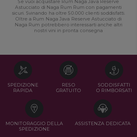
Se vuoi acquistare Rum Naga Java Reserve
Astucciato di Naga Rum Rum con pagamenti
sicuri. Svinando ha oltre 50.000 clienti soddisfatti.
Oltre a Rum Naga Java Reserve Astucciato di
Naga Rum potrebbero interessarti anche altri
nostri
vini in pronta consegna
SPEDIZIONE
RESO
SODDISFATTI
RAPIDA
GRATUITO
O RIMBORSATI
MONITORAGGIO DELLA
ASSISTENZA DEDICATA
SPEDIZIONE