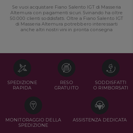
Se vuoi acquistare Fiano Salento IGT di Masseria
Altemura con pagamenti sicuri. Svinando ha oltre
50.000 clienti soddisfatti. Oltre a Fiano Salento IGT
di Masseria Altemura potrebbero interessarti
anche altri nostri
vini in pronta consegna
SPEDIZIONE
RESO
SODDISFATTI
RAPIDA
GRATUITO
O RIMBORSATI
MONITORAGGIO DELLA
ASSISTENZA DEDICATA
SPEDIZIONE