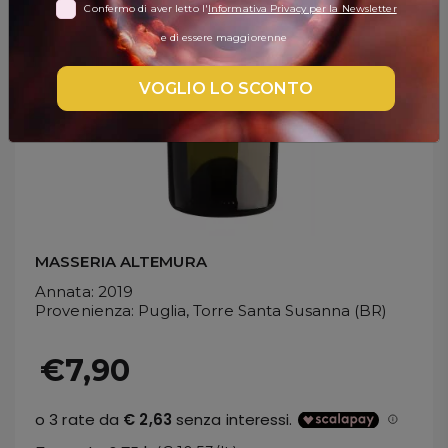
Confermo di aver letto l'
Informativa Privacy per la Newsletter
DISPENSA
e di essere maggiorenne
TUTTO A
-30%
VOGLIO LO SCONTO
Accedi
Gift
Card
MASSERIA ALTEMURA
Annata
: 2019
Preferiti
Provenienza
: Puglia, Torre Santa Susanna (BR)
Blog
€7,90