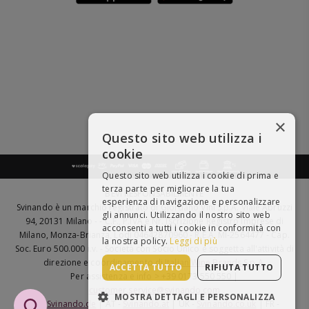
×
Questo sito web utilizza i
cookie
Questo sito web utilizza i cookie di prima e
terza parte per migliorare la tua
BEVI RESPONSABILMENTE
esperienza di navigazione e personalizzare
Svinando è un marchio registrato di Giordano Vini S.p.A. Viale Abruzzi
gli annunci. Utilizzando il nostro sito web
94, 20131 Milano - - C.F., P.IVA e Nr. Iscrizione Registro Imprese di
acconsenti a tutti i cookie in conformità con
Milano, Monza-Brianza, Lodi 04642870960 - R.E.A. MI-2564477 - Cap.
la nostra policy.
Leggi di più
Soc. Euro 500.000 i.v. - Società con Socio Unico e soggetta all'attività di
direzione e coordinamento di
Italian Wine Brands S.p.A.
ACCETTA TUTTO
RIFIUTA TUTTO
Per assistenza e info > +39 0173 550 550 |
customer.service@svinando.com
MOSTRA DETTAGLI E PERSONALIZZA
DE -
Svinando.de
| AT -
Svinando.at
| UK -
Svinando.co.uk
| FR -