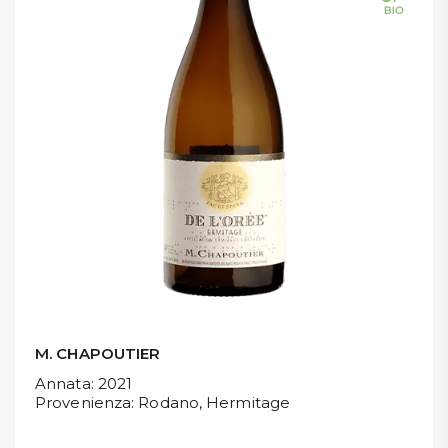
DISPENSA
TUTTO A
-30%
Accedi
Gift
Card
Preferiti
Blog
M. CHAPOUTIER
Annata
: 2021
Provenienza
: Rodano, Hermitage