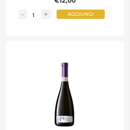
€12,00
-
+
AGGIUNGI