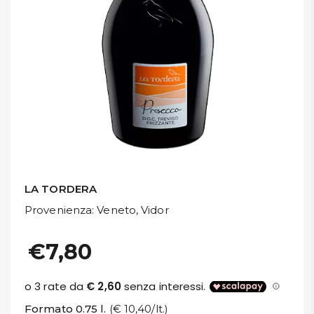
DISPENSA
TUTTO A
-30%
Accedi
Gift
Card
LA TORDERA
Preferiti
Provenienza
: Veneto, Vidor
Blog
€7,80
Formato 0.75 l.
(€ 10,40/lt.)