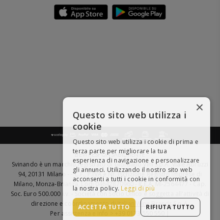
×
Questo sito web utilizza i
cookie
Questo sito web utilizza i cookie di prima e
terza parte per migliorare la tua
BEVI RESPONSABILMENTE
esperienza di navigazione e personalizzare
Svinando è un marchio registrato di Giordano Vini S.p.A. Viale Abruzzi
gli annunci. Utilizzando il nostro sito web
94, 20131 Milano - - C.F., P.IVA e Nr. Iscrizione Registro Imprese di
acconsenti a tutti i cookie in conformità con
Milano, Monza-Brianza, Lodi 04642870960 - R.E.A. MI-2564477 - Cap.
la nostra policy.
Leggi di più
Soc. Euro 500.000 i.v. - Società con Socio Unico e soggetta all'attività di
direzione e coordinamento di
Italian Wine Brands S.p.A.
ACCETTA TUTTO
RIFIUTA TUTTO
Per assistenza e info > +39 0173 550 550 |