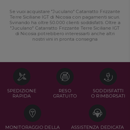
Se vuoi acquistare "Juculano" Catarratto Frizzante
Terre Siciliane IGT di Nicosia con pagamenti sicuri.
Svinando ha oltre 50.000 clienti soddisfatti. Oltre a
"Juculano" Catarratto Frizzante Terre Siciliane IGT
di Nicosia potrebbero interessarti anche altri
nostri
vini in pronta consegna
SPEDIZIONE
RESO
SODDISFATTI
RAPIDA
GRATUITO
O RIMBORSATI
MONITORAGGIO DELLA
ASSISTENZA DEDICATA