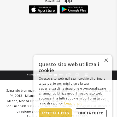
Scarica l'app
×
Questo sito web utilizza i
cookie
Questo sito web utilizza i cookie di prima e
terza parte per migliorare la tua
BEVI RESPONSABILMENTE
esperienza di navigazione e personalizzare
Svinando è un marchio registrato di Giordano Vini S.p.A. Viale Abruzzi
gli annunci. Utilizzando il nostro sito web
94, 20131 Milano - - C.F., P.IVA e Nr. Iscrizione Registro Imprese di
acconsenti a tutti i cookie in conformità con
Milano, Monza-Brianza, Lodi 04642870960 - R.E.A. MI-2564477 - Cap.
la nostra policy.
Leggi di più
Soc. Euro 500.000 i.v. - Società con Socio Unico e soggetta all'attività di
direzione e coordinamento di
Italian Wine Brands S.p.A.
ACCETTA TUTTO
RIFIUTA TUTTO
Per assistenza e info > +39 0173 550 550 |