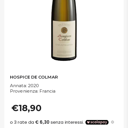
DISPENSA
TUTTO A
-30%
Accedi
Gift
Card
HOSPICE DE COLMAR
Preferiti
Annata
: 2020
Provenienza
: Francia
Blog
€18,90