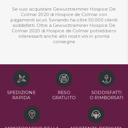
Se vuoi acquistare Gewurztraminer Hospice De
Colmar 2020 di Hospice de Colmar con
pagamenti sicuri. Svinando ha oltre 50.000 clienti
soddisfatti. Oltre a Gewurztraminer Hospice De
Colmar 2020 di Hospice de Colmar potrebbero
interessarti anche altri nostri
vini in pronta
consegna
SPEDIZIONE
RESO
SODDISFATTI
RAPIDA
GRATUITO
O RIMBORSATI