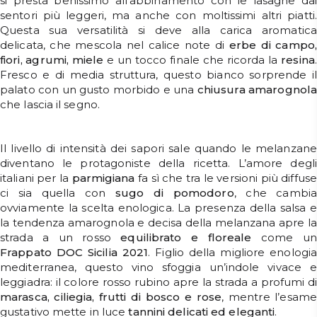
si presta benissimo all’abbinamento con le lasagne dai
sentori più leggeri, ma anche con moltissimi altri piatti.
Questa sua versatilità si deve alla carica aromatica
delicata, che mescola nel calice note di
erbe di campo,
fiori, agrumi, miele
e un tocco finale che ricorda la
resina
.
Fresco e di media struttura, questo bianco sorprende il
palato con un gusto morbido e una
chiusura
amarognola
che lascia il segno.
Il livello di intensità dei sapori sale quando le melanzane
diventano le protagoniste della ricetta. L’amore degli
italiani per la
parmigiana
fa sì che tra le versioni più diffuse
ci sia quella con
sugo di pomodoro
, che cambia
ovviamente la scelta enologica. La presenza della salsa e
la tendenza amarognola e decisa della melanzana apre la
strada a un rosso
equilibrato e floreale
come un
Frappato DOC Sicilia 2021
. Figlio della migliore enologi
mediterranea, questo vino sfoggia un’indole vivace e
leggiadra: il colore rosso rubino apre la strada a profumi di
marasca, ciliegia, frutti di bosco e rose
, mentre l’esame
gustativo mette in luce
tannini delicati ed eleganti
.