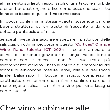
affinamento sui lieviti
, responsabili di una texture morbida
e di un bouquet organolettico complesso, che spazia tra
le
note
erbacee
e quelle di
noce
moscata
.
In bocca conferma la stessa vivacità, sostenuta da una
buona
struttura
, da un
gusto
rinfrescante
e da un
delicata
punta
acidula
finale.
Se scegli invece di insaporire e speziare il piatto con della
salsiccia, un’ottima proposta è questo
“Cortices” Orange
Wine Fiano Salento IGT 2024
. Il colore ambrato e
aranciato - ottenuto grazie a una lunga macerazione a
contatto con le bucce - non è il suo tratto più
sorprendente: avvicina il naso al calice e ti innamorerai dei
sentori di
albicocche mature, erbe, miele e del tocco
finale balsamico
. In bocca è sapido, complesso 
strutturato, con tannini che si fanno sentire, ma che si
mantengono delicati. Un ottimo
vino per una lasagn
come questa!
Che vino abbinare alle