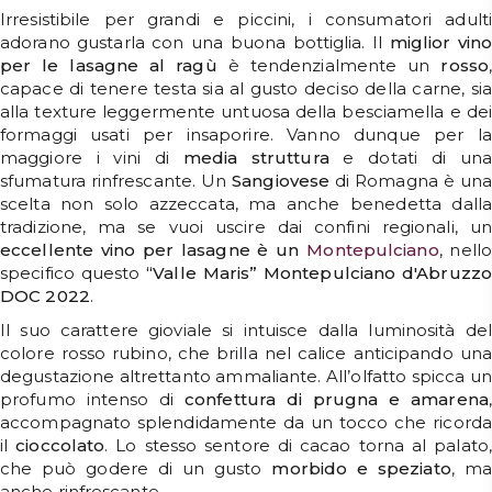
Irresistibile per grandi e piccini, i consumatori adulti
adorano gustarla con una buona bottiglia. Il
miglior vino
per le lasagne al ragù
è tendenzialmente un
rosso
capace di tenere testa sia al gusto deciso della carne, sia
alla texture leggermente untuosa della besciamella e dei
formaggi usati per insaporire. Vanno dunque per la
maggiore i vini di
media
struttura
e dotati di una
sfumatura rinfrescante. Un
Sangiovese
di Romagna è un
scelta non solo azzeccata, ma anche benedetta dalla
tradizione, ma se vuoi uscire dai confini regionali, un
eccellente vino per lasagne è un
Montepulciano
, nello
specifico questo
“Valle Maris” Montepulciano d'Abruzzo
DOC 2022
.
Il suo carattere gioviale si intuisce dalla luminosità del
colore rosso rubino, che brilla nel calice anticipando una
degustazione altrettanto ammaliante. All’olfatto spicca un
profumo intenso di
confettura di prugna e amarena
accompagnato splendidamente da un tocco che ricorda
il
cioccolato
. Lo stesso sentore di cacao torna al palato,
che può godere di un gusto
morbido e speziato
, ma
anche rinfrescante.